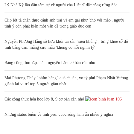
Lý Nhã Kỳ lần đầu tâm sự về người cha Liệt sĩ đặc công rừng Sác
Clip lột tả chân thực cảnh anh trai và em gái như 'chó với mèo', người
tinh ý còn phát hiện một vấn đề trong giáo dục con
Nguyễn Phương Hằng sở hữu khối tài sản "siêu khủng", từng khoe sổ đỏ
tính bằng cân, mắng cựu mẫu 'không có nổi nghìn tỷ'
Bảng công thức đạo hàm nguyên hàm cơ bản cần nhớ
Mai Phương Thúy "phím hàng" quá chuẩn, vợ tỷ phú Phạm Nhật Vượng
giành lại vị trí top 5 người giàu nhất
Các công thức hóa học lớp 8, 9 cơ bản cần nhớ
106
Những status buồn về tình yêu, cuộc sống hàm ẩn nhiều ý nghĩa