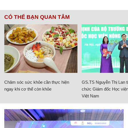
CÓ THỂ BẠN QUAN TÂM
Chăm sóc sức khỏe cần thực hiện
GS.TS Nguyễn Thị Lan ti
ngay khi cơ thể còn khỏe
chức Giám đốc Học viện
Việt Nam