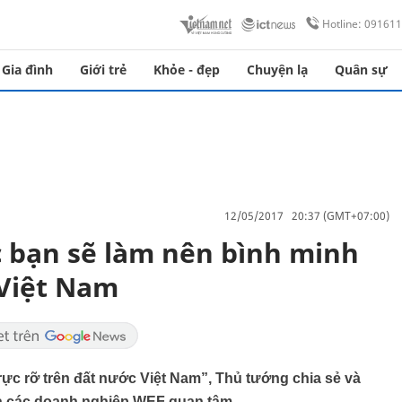
Hotline: 09161
Gia đình
Giới trẻ
Khỏe - đẹp
Chuyện lạ
Quân sự
12/05/2017 20:37 (GMT+07:00)
c bạn sẽ làm nên bình minh
 Việt Nam
rực rỡ trên đất nước Việt Nam”, Thủ tướng chia sẻ và
 mà các doanh nghiệp WEF quan tâm.