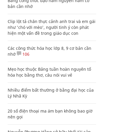
Bảng công thức đạo hàm nguyên hàm cơ
bản cần nhớ
Clip lột tả chân thực cảnh anh trai và em gái
như 'chó với mèo', người tinh ý còn phát
hiện một vấn đề trong giáo dục con
Các công thức hóa học lớp 8, 9 cơ bản cần
nhớ
106
Mẹo học thuộc Bảng tuần hoàn nguyên tố
hóa học bằng thơ, câu nói vui vẻ
Nhiều điểm bất thường ở bằng đại học của
Lý Nhã Kỳ
20 số điện thoại ma ám bạn không bao giờ
nên gọi
Nguyễn Phương Hằng sở hữu khối tài sản