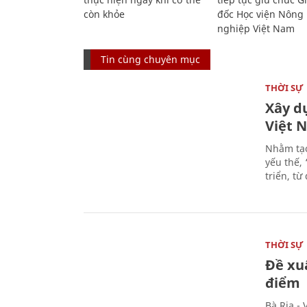
còn khỏe
đốc Học viện Nông
nghiệp Việt Nam
Tin cùng chuyên mục
THỜI SỰ
Xây d
Việt 
Nhằm tạo
yếu thế,
triển, t
THỜI SỰ
Đề xu
điểm
Bà Rịa -