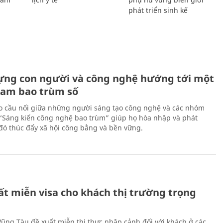
phát triển sinh kế
ựng con người và công nghệ hướng tới một
Nam bao trùm số
 cầu nối giữa những người sáng tạo công nghệ và các nhóm
 “Sáng kiến công nghệ bao trùm” giúp họ hòa nhập và phát
ừ đó thúc đẩy xã hội công bằng và bền vững.
ất miễn visa cho khách thị trường trọng
 Vũng Tàu đề xuất miễn thị thực nhập cảnh đối với khách ở các