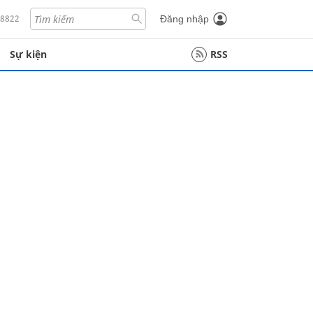
18822
Đăng nhập
Sự kiện
RSS