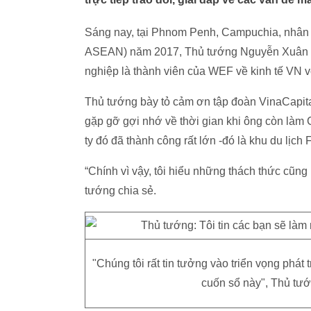
Sáng nay, tại Phnom Penh, Campuchia, nhân 
ASEAN) năm 2017, Thủ tướng Nguyễn Xuân Ph
nghiệp là thành viên của WEF về kinh tế VN 
Thủ tướng bày tỏ cảm ơn tập đoàn VinaCapita
gặp gỡ gợi nhớ về thời gian khi ông còn làm 
ty đó đã thành công rất lớn -đó là khu du lịc
“Chính vì vậy, tôi hiểu những thách thức cũn
tướng chia sẻ.
"Chúng tôi rất tin tưởng vào triển vọng phát 
cuốn sổ này", Thủ tư