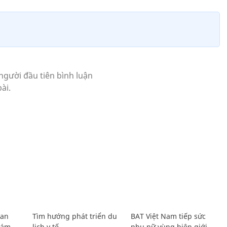
Lan
Tìm hướng phát triển du
BAT Việt Nam tiếp sức
Giám
lịch y tế
phụ nữ vùng biên giới