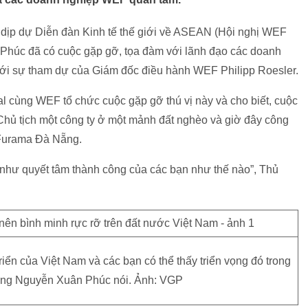
dịp dự Diễn đàn Kinh tế thế giới về ASEAN (Hội nghị WEF
úc đã có cuộc gặp gỡ, tọa đàm với lãnh đạo các doanh
với sự tham dự của Giám đốc điều hành WEF Philipp Roesler.
l cùng WEF tổ chức cuộc gặp gỡ thú vị này và cho biết, cuộc
Chủ tịch một công ty ở một mảnh đất nghèo và giờ đây công
h Furama Đà Nẵng.
g như quyết tâm thành công của các bạn như thế nào”, Thủ
triển của Việt Nam và các bạn có thể thấy triển vọng đó trong
ớng Nguyễn Xuân Phúc nói. Ảnh: VGP