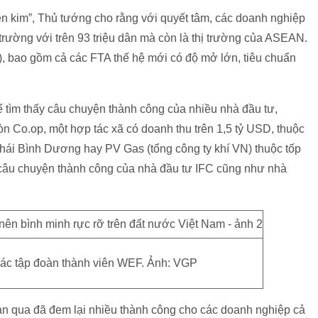
ên kim”, Thủ tướng cho rằng với quyết tâm, các doanh nghiệp
trường với trên 93 triệu dân mà còn là thị trường của ASEAN.
), bao gồm cả các FTA thế hệ mới có độ mở lớn, tiêu chuẩn
 tìm thấy câu chuyện thành công của nhiều nhà đầu tư,
n Co.op, một hợp tác xã có doanh thu trên 1,5 tỷ USD, thuộc
Thái Bình Dương hay PV Gas (tổng công ty khí VN) thuộc tốp
là câu chuyện thành công của nhà đầu tư IFC cũng như nhà
các tập đoàn thành viên WEF. Ảnh: VGP
ian qua đã đem lại nhiều thành công cho các doanh nghiệp cả