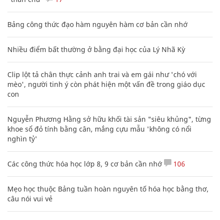
Bảng công thức đạo hàm nguyên hàm cơ bản cần nhớ
Nhiều điểm bất thường ở bằng đại học của Lý Nhã Kỳ
Clip lột tả chân thực cảnh anh trai và em gái như 'chó với
mèo', người tinh ý còn phát hiện một vấn đề trong giáo dục
con
Nguyễn Phương Hằng sở hữu khối tài sản "siêu khủng", từng
khoe sổ đỏ tính bằng cân, mắng cựu mẫu 'không có nổi
nghìn tỷ'
Các công thức hóa học lớp 8, 9 cơ bản cần nhớ
106
Mẹo học thuộc Bảng tuần hoàn nguyên tố hóa học bằng thơ,
câu nói vui vẻ