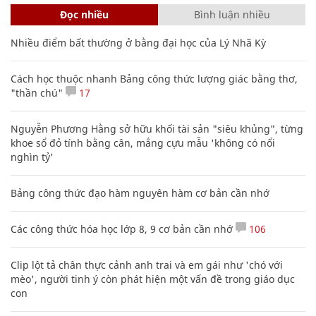
Đọc nhiều
Bình luận nhiều
Nhiều điểm bất thường ở bằng đại học của Lý Nhã Kỳ
Cách học thuộc nhanh Bảng công thức lượng giác bằng thơ,
"thần chú"
17
Nguyễn Phương Hằng sở hữu khối tài sản "siêu khủng", từng
khoe sổ đỏ tính bằng cân, mắng cựu mẫu 'không có nổi
nghìn tỷ'
Bảng công thức đạo hàm nguyên hàm cơ bản cần nhớ
Các công thức hóa học lớp 8, 9 cơ bản cần nhớ
106
Clip lột tả chân thực cảnh anh trai và em gái như 'chó với
mèo', người tinh ý còn phát hiện một vấn đề trong giáo dục
con