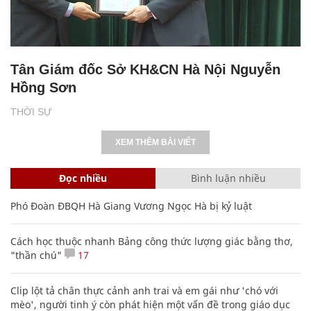
Tân Giám đốc Sở KH&CN Hà Nội Nguyễn
Hồng Sơn
THỜI SỰ
XEM THÊM BÀI VIẾT
Đọc nhiều
Bình luận nhiều
Phó Đoàn ĐBQH Hà Giang Vương Ngọc Hà bị kỷ luật
Cách học thuộc nhanh Bảng công thức lượng giác bằng thơ,
"thần chú"
17
Clip lột tả chân thực cảnh anh trai và em gái như 'chó với
mèo', người tinh ý còn phát hiện một vấn đề trong giáo dục