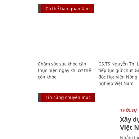
Có thể bạn quan tâm
Chăm sóc sức khỏe cần
GS.TS Nguyễn Thị 
thực hiện ngay khi cơ thể
tiếp tục giữ chức 
còn khỏe
đốc Học viện Nông
nghiệp Việt Nam
Tin cùng chuyên mục
THỜI SỰ
Xây d
Việt 
Nhằm tạo