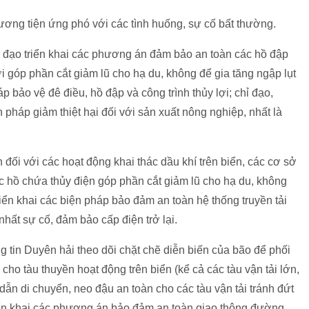
ơng tiện ứng phó với các tình huống, sự cố bất thường.
ỉ đạo triển khai các phương án đảm bảo an toàn các hồ đập
ợi góp phần cắt giảm lũ cho hạ du, không để gia tăng ngập lụt
áp bảo vệ đê điều, hồ đập và công trình thủy lợi; chỉ đạo,
pháp giảm thiệt hại đối với sản xuất nông nghiệp, nhất là
ối với các hoạt động khai thác dầu khí trên biển, các cơ sở
c hồ chứa thủy điện góp phần cắt giảm lũ cho hạ du, không
riển khai các biện pháp bảo đảm an toàn hệ thống truyền tải
hất sự cố, đảm bảo cấp điện trở lại.
ng tin Duyên hải theo dõi chặt chẽ diễn biến của bão để phối
cho tàu thuyền hoạt động trên biển (kể cả các tàu vận tải lớn,
dẫn di chuyển, neo đậu an toàn cho các tàu vận tải tránh đứt
riển khai các phương án bảo đảm an toàn giao thông đường