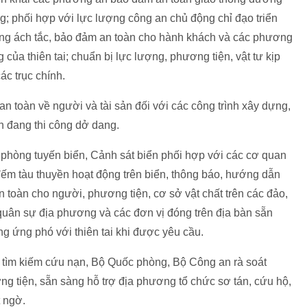
; phối hợp với lực lượng công an chủ động chỉ đạo triển
ống ách tắc, bảo đảm an toàn cho hành khách và các phương
 của thiên tai; chuẩn bị lực lượng, phương tiện, vật tư kịp
ác trục chính.
 toàn về người và tài sản đối với các công trình xây dựng,
nh đang thi công dở dang.
 phòng tuyến biển, Cảnh sát biển phối hợp với các cơ quan
m tàu thuyền hoạt động trên biển, thông báo, hướng dẫn
an toàn cho người, phương tiện, cơ sở vật chất trên các đảo,
 quân sự địa phương và các đơn vị đóng trên địa bàn sẵn
g ứng phó với thiên tai khi được yêu cầu.
à tìm kiếm cứu nạn, Bộ Quốc phòng, Bộ Công an rà soát
g tiện, sẵn sàng hỗ trợ địa phương tổ chức sơ tán, cứu hộ,
t ngờ.