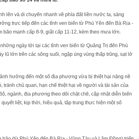
nh lên và di chuyển nhanh về phía đất liền nước ta, sáng
ng trực tiếp đến các tỉnh ven biển từ Phú Yên đến Bà Rịa -
 bão mạnh cấp 8-9, giật cấp 11-12, kèm theo mưa lớn.
những ngày tới tại các tỉnh ven biển từ Quảng Trị đến Phú
y lũ lớn trên các sông suối, ngập úng vùng thấp trũng, sạt lở
 ảnh hưởng đến một số địa phương vừa bị thiệt hại nặng nề
 tránh chủ quan, hạn chế thiệt hại về người và tài sản của
ộ, ngành, địa phương theo dõi chặt chẽ, cập nhật diễn biến
yết liệt, kịp thời, hiệu quả, tập trung thực hiện một số
a bão (từ Phú Yên đến Bà Rịa - Vũng Tàu và Lâm Đồng) triển