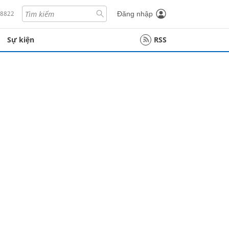
18822
Đăng nhập
Sự kiện
RSS