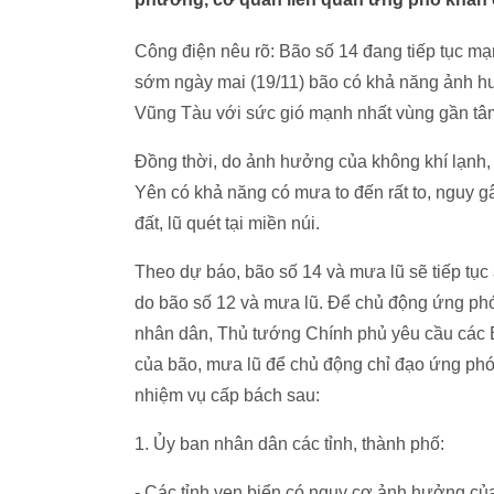
Công điện nêu rõ: Bão số 14 đang tiếp tục mạ
sớm ngày mai (19/11) bão có khả năng ảnh hưở
Vũng Tàu với sức gió mạnh nhất vùng gần tâm
Đồng thời, do ảnh hưởng của không khí lạnh, 
Yên có khả năng có mưa to đến rất to, nguy gâ
đất, lũ quét tại miền núi.
Theo dự báo, bão số 14 và mưa lũ sẽ tiếp tục
do bão số 12 và mưa lũ. Để chủ động ứng phó,
nhân dân, Thủ tướng Chính phủ yêu cầu các B
của bão, mưa lũ để chủ động chỉ đạo ứng phó qu
nhiệm vụ cấp bách sau:
1. Ủy ban nhân dân các tỉnh, thành phố:
- Các tỉnh ven biển có nguy cơ ảnh hưởng củ