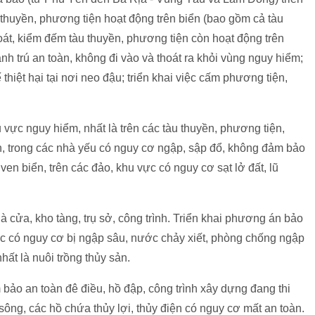
thuyền, phương tiện hoạt động trên biển (bao gồm cả tàu
à soát, kiểm đếm tàu thuyền, phương tiện còn hoạt động trên
nh trú an toàn, không đi vào và thoát ra khỏi vùng nguy hiểm;
hiệt hại tại nơi neo đậu; triển khai việc cấm phương tiện,
u vực nguy hiểm, nhất là trên các tàu thuyền, phương tiện,
sản, trong các nhà yếu có nguy cơ ngập, sập đổ, không đảm bảo
ven biển, trên các đảo, khu vực có nguy cơ sạt lở đất, lũ
 cửa, kho tàng, trụ sở, công trình. Triển khai phương án bảo
vực có nguy cơ bị ngập sâu, nước chảy xiết, phòng chống ngập
hất là nuôi trồng thủy sản.
m bảo an toàn đê điều, hồ đập, công trình xây dựng đang thi
sông, các hồ chứa thủy lợi, thủy điện có nguy cơ mất an toàn.