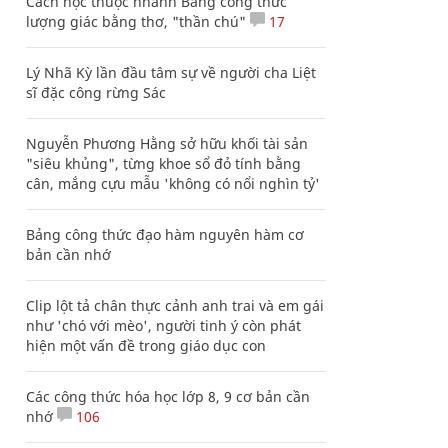
Cách học thuộc nhanh Bảng công thức
lượng giác bằng thơ, "thần chú"
17
Lý Nhã Kỳ lần đầu tâm sự về người cha Liệt
sĩ đặc công rừng Sác
Nguyễn Phương Hằng sở hữu khối tài sản
"siêu khủng", từng khoe sổ đỏ tính bằng
cân, mắng cựu mẫu 'không có nổi nghìn tỷ'
Bảng công thức đạo hàm nguyên hàm cơ
bản cần nhớ
Clip lột tả chân thực cảnh anh trai và em gái
như 'chó với mèo', người tinh ý còn phát
hiện một vấn đề trong giáo dục con
Các công thức hóa học lớp 8, 9 cơ bản cần
nhớ
106