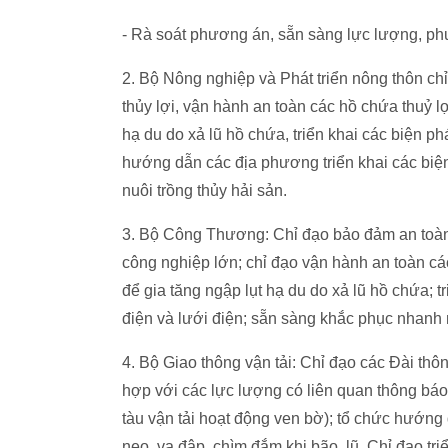
- Rà soát phương án, sẵn sàng lực lượng, phư
2. Bộ Nông nghiệp và Phát triển nông thôn ch
thủy lợi, vận hành an toàn các hồ chứa thuỷ l
hạ du do xả lũ hồ chứa, triển khai các biện ph
hướng dẫn các địa phương triển khai các biện 
nuôi trồng thủy hải sản.
3. Bộ Công Thương: Chỉ đạo bảo đảm an toàn đ
công nghiệp lớn; chỉ đạo vận hành an toàn cá
để gia tăng ngập lụt hạ du do xả lũ hồ chứa; t
điện và lưới điện; sẵn sàng khắc phục nhanh n
4. Bộ Giao thông vận tải: Chỉ đạo các Đài thô
hợp với các lực lượng có liên quan thông báo 
tàu vận tải hoạt động ven bờ); tổ chức hướng 
neo, va đập, chìm đắm khi bão, lũ. Chỉ đạo t