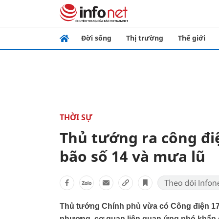
Đời sống
Thị trường
Thế giới
THỜI SỰ
Thủ tướng ra công đi
bão số 14 và mưa lũ
Thủ tướng Chính phủ vừa có Công điện 178
phương, cơ quan liên quan ứng phó khẩn c