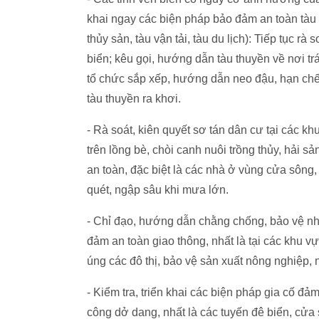
khai ngay các biện pháp bảo đảm an toàn tàu 
thủy sản, tàu vận tải, tàu du lịch): Tiếp tục r
biển; kêu gọi, hướng dẫn tàu thuyền về nơi trá
tổ chức sắp xếp, hướng dẫn neo đậu, hạn chế t
tàu thuyền ra khơi.
- Rà soát, kiên quyết sơ tán dân cư tại các kh
trên lồng bè, chòi canh nuôi trồng thủy, hải 
an toàn, đặc biệt là các nhà ở vùng cửa sông, 
quét, ngập sâu khi mưa lớn.
- Chỉ đạo, hướng dẫn chằng chống, bảo vệ nhà
đảm an toàn giao thông, nhất là tại các khu 
úng các đô thị, bảo vệ sản xuất nông nghiệp, n
- Kiểm tra, triển khai các biện pháp gia cố đả
công dở dang, nhất là các tuyến đê biển, cửa 