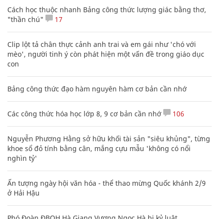
Cách học thuộc nhanh Bảng công thức lượng giác bằng thơ,
"thần chú"
17
Clip lột tả chân thực cảnh anh trai và em gái như 'chó với
mèo', người tinh ý còn phát hiện một vấn đề trong giáo dục
con
Bảng công thức đạo hàm nguyên hàm cơ bản cần nhớ
Các công thức hóa học lớp 8, 9 cơ bản cần nhớ
106
Nguyễn Phương Hằng sở hữu khối tài sản "siêu khủng", từng
khoe sổ đỏ tính bằng cân, mắng cựu mẫu 'không có nổi
nghìn tỷ'
Ấn tượng ngày hội văn hóa - thể thao mừng Quốc khánh 2/9
ở Hải Hậu
Phó Đoàn ĐBQH Hà Giang Vương Ngọc Hà bị kỷ luật