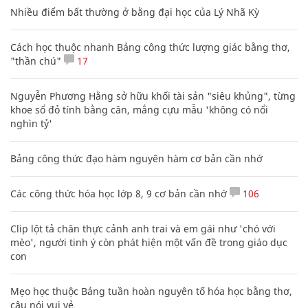
Nhiều điểm bất thường ở bằng đại học của Lý Nhã Kỳ
Cách học thuộc nhanh Bảng công thức lượng giác bằng thơ,
"thần chú"
17
Nguyễn Phương Hằng sở hữu khối tài sản "siêu khủng", từng
khoe sổ đỏ tính bằng cân, mắng cựu mẫu 'không có nổi
nghìn tỷ'
Bảng công thức đạo hàm nguyên hàm cơ bản cần nhớ
Các công thức hóa học lớp 8, 9 cơ bản cần nhớ
106
Clip lột tả chân thực cảnh anh trai và em gái như 'chó với
mèo', người tinh ý còn phát hiện một vấn đề trong giáo dục
con
Mẹo học thuộc Bảng tuần hoàn nguyên tố hóa học bằng thơ,
câu nói vui vẻ