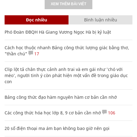
XEM THÊM BÀI VIẾT
Đọc nhiều
Bình luận nhiều
Phó Đoàn ĐBQH Hà Giang Vương Ngọc Hà bị kỷ luật
Cách học thuộc nhanh Bảng công thức lượng giác bằng thơ,
"thần chú"
17
Clip lột tả chân thực cảnh anh trai và em gái như 'chó với
mèo', người tinh ý còn phát hiện một vấn đề trong giáo dục
con
Bảng công thức đạo hàm nguyên hàm cơ bản cần nhớ
Các công thức hóa học lớp 8, 9 cơ bản cần nhớ
106
20 số điện thoại ma ám bạn không bao giờ nên gọi