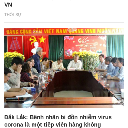
VN
THỜI SỰ
Đắk Lắk: Bệnh nhân bị đồn nhiễm virus
corona là một tiếp viên hàng không