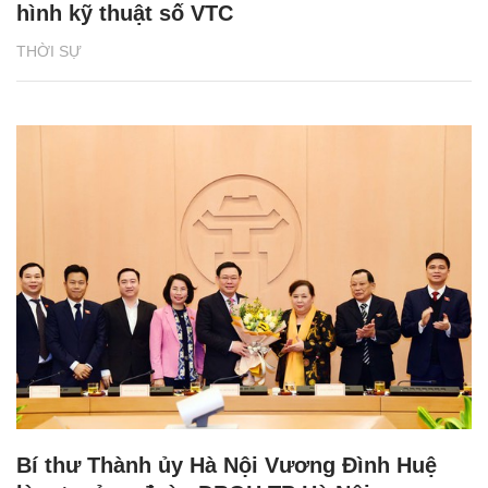
hình kỹ thuật số VTC
THỜI SỰ
Bí thư Thành ủy Hà Nội Vương Đình Huệ