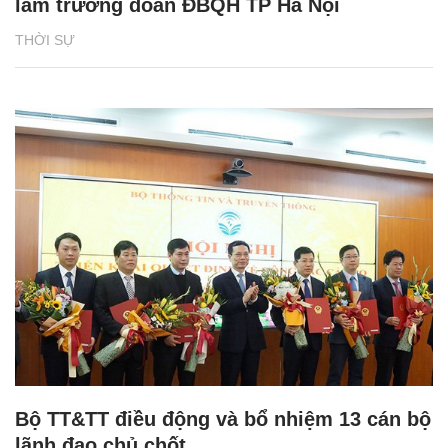
làm trưởng đoàn ĐBQH TP Hà Nội
THỜI SỰ
Bộ TT&TT điều động và bổ nhiệm 13 cán bộ
lãnh đạo chủ chốt