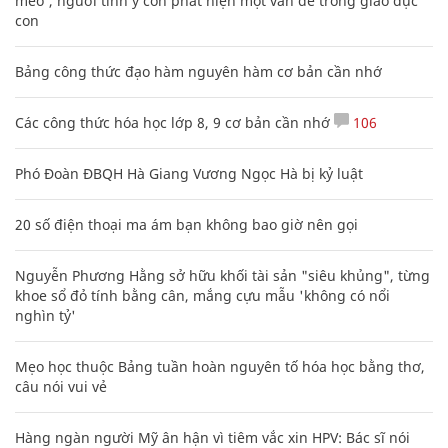
mèo', người tinh ý còn phát hiện một vấn đề trong giáo dục
con
Bảng công thức đạo hàm nguyên hàm cơ bản cần nhớ
Các công thức hóa học lớp 8, 9 cơ bản cần nhớ
106
Phó Đoàn ĐBQH Hà Giang Vương Ngọc Hà bị kỷ luật
20 số điện thoại ma ám bạn không bao giờ nên gọi
Nguyễn Phương Hằng sở hữu khối tài sản "siêu khủng", từng
khoe sổ đỏ tính bằng cân, mắng cựu mẫu 'không có nổi
nghìn tỷ'
Mẹo học thuộc Bảng tuần hoàn nguyên tố hóa học bằng thơ,
câu nói vui vẻ
Hàng ngàn người Mỹ ân hận vì tiêm vắc xin HPV: Bác sĩ nói