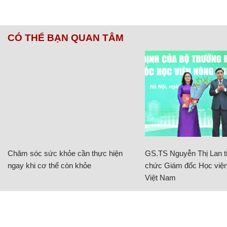
CÓ THỂ BẠN QUAN TÂM
Chăm sóc sức khỏe cần thực hiện
GS.TS Nguyễn Thị Lan ti
ngay khi cơ thể còn khỏe
chức Giám đốc Học viện
Việt Nam