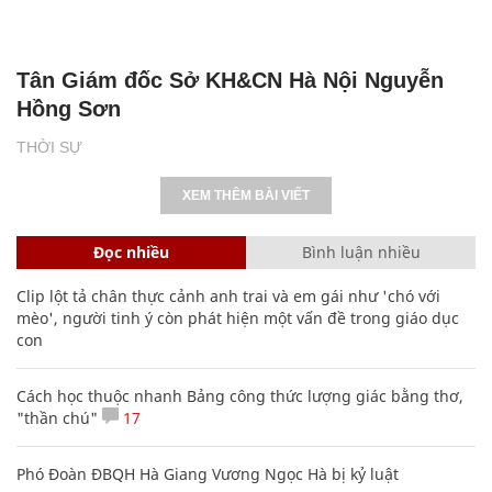
Tân Giám đốc Sở KH&CN Hà Nội Nguyễn
Hồng Sơn
THỜI SỰ
XEM THÊM BÀI VIẾT
Đọc nhiều
Bình luận nhiều
Clip lột tả chân thực cảnh anh trai và em gái như 'chó với
mèo', người tinh ý còn phát hiện một vấn đề trong giáo dục
con
Cách học thuộc nhanh Bảng công thức lượng giác bằng thơ,
"thần chú"
17
Phó Đoàn ĐBQH Hà Giang Vương Ngọc Hà bị kỷ luật