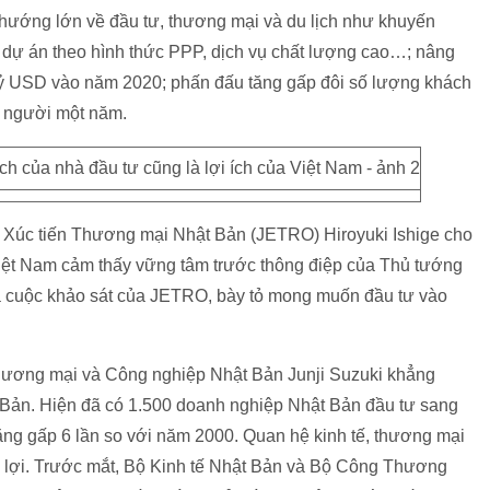
hướng lớn về đầu tư, thương mại và du lịch như khuyến
g, dự án theo hình thức PPP, dịch vụ chất lượng cao…; nâng
tỷ USD vào năm 2020; phấn đấu tăng gấp đôi số lượng khách
ợt người một năm.
ức Xúc tiến Thương mại Nhật Bản (JETRO) Hiroyuki Ishige cho
iệt Nam cảm thấy vững tâm trước thông điệp của Thủ tướng
 cuộc khảo sát của JETRO, bày tỏ mong muốn đầu tư vào
hương mại và Công nghiệp Nhật Bản Junji Suzuki khẳng
t Bản. Hiện đã có 1.500 doanh nghiệp Nhật Bản đầu tư sang
ng gấp 6 lần so với năm 2000. Quan hệ kinh tế, thương mại
có lợi. Trước mắt, Bộ Kinh tế Nhật Bản và Bộ Công Thương