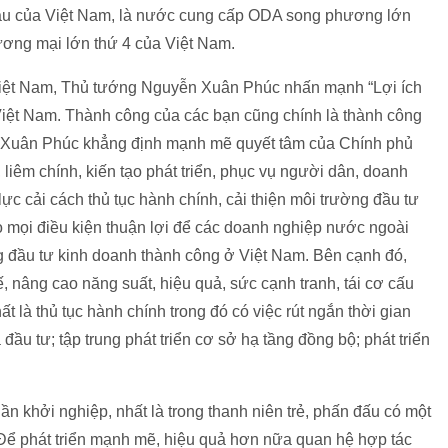
 đầu của Việt Nam, là nước cung cấp ODA song phương lớn
thương mại lớn thứ 4 của Việt Nam.
 Việt Nam, Thủ tướng Nguyễn Xuân Phúc nhấn mạnh “Lợi ích
 Việt Nam. Thành công của các bạn cũng chính là thành công
n Xuân Phúc khẳng định mạnh mẽ quyết tâm của Chính phủ
iêm chính, kiến tạo phát triển, phục vụ người dân, doanh
c cải cách thủ tục hành chính, cải thiện môi trường đầu tư
o mọi điều kiện thuận lợi để các doanh nghiệp nước ngoài
g đầu tư kinh doanh thành công ở Việt Nam. Bên cạnh đó,
ế, nâng cao năng suất, hiệu quả, sức cạnh tranh, tái cơ cấu
t là thủ tục hành chính trong đó có việc rút ngắn thời gian
ầu tư; tập trung phát triển cơ sở hạ tầng đồng bộ; phát triển
ần khởi nghiệp, nhất là trong thanh niên trẻ, phấn đấu có một
Để phát triển mạnh mẽ, hiệu quả hơn nữa quan hệ hợp tác