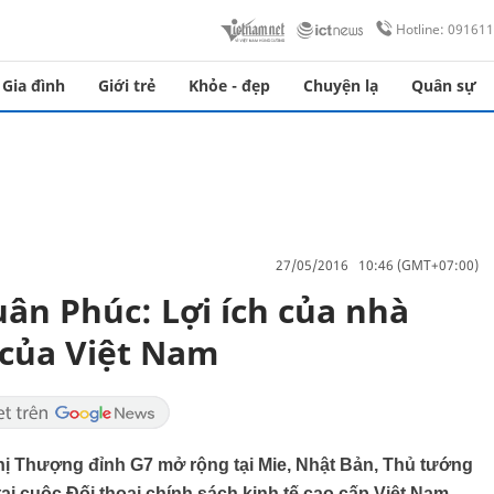
Hotline: 09161
Gia đình
Giới trẻ
Khỏe - đẹp
Chuyện lạ
Quân sự
27/05/2016 10:46 (GMT+07:00)
n Phúc: Lợi ích của nhà
h của Việt Nam
ị Thượng đỉnh G7 mở rộng tại Mie, Nhật Bản, Thủ tướng
ại cuộc Đối thoại chính sách kinh tế cao cấp Việt Nam-