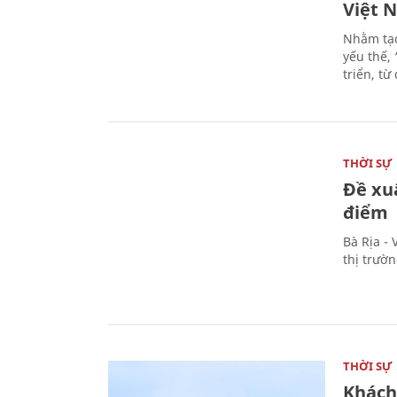
Việt 
Nhằm tạo
yếu thế,
triển, t
THỜI SỰ
Đề xu
điểm
Bà Rịa -
thị trườ
THỜI SỰ
Khách