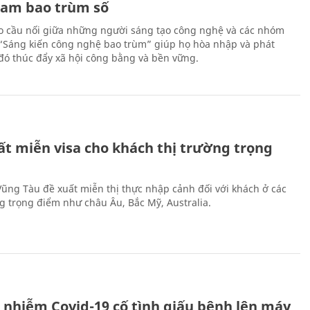
Nam bao trùm số
 cầu nối giữa những người sáng tạo công nghệ và các nhóm
 “Sáng kiến công nghệ bao trùm” giúp họ hòa nhập và phát
ừ đó thúc đẩy xã hội công bằng và bền vững.
ất miễn visa cho khách thị trường trọng
 Vũng Tàu đề xuất miễn thị thực nhập cảnh đối với khách ở các
ng trọng điểm như châu Âu, Bắc Mỹ, Australia.
 nhiễm Covid-19 cố tình giấu bệnh lên máy