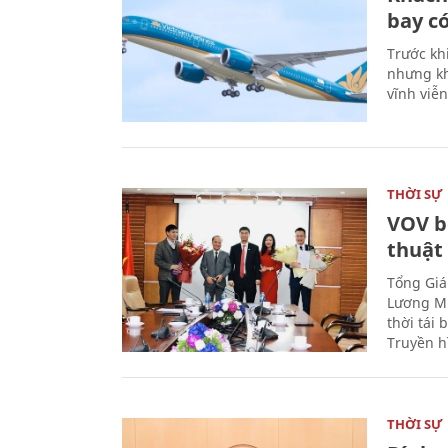
bay có
Trước kh
nhưng kh
vĩnh viễ
THỜI SỰ
VOV b
thuật
Tổng Giá
Lương Mi
thời tái
Truyền h
THỜI SỰ