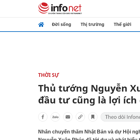
Đời sống
Thị trường
Thế giới
THỜI SỰ
Thủ tướng Nguyễn Xuâ
đầu tư cũng là lợi íc
Nhân chuyến thăm Nhật Bản và dự Hội ngh
Nguyễn Xuân Phúc đã tới dự và phát biểu t