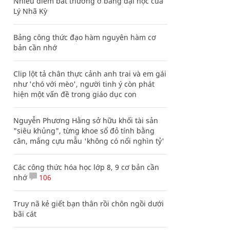
Nhiều điểm bất thường ở bằng đại học của
Lý Nhã Kỳ
Bảng công thức đạo hàm nguyên hàm cơ
bản cần nhớ
Clip lột tả chân thực cảnh anh trai và em gái
như 'chó với mèo', người tinh ý còn phát
hiện một vấn đề trong giáo dục con
Nguyễn Phương Hằng sở hữu khối tài sản
"siêu khủng", từng khoe sổ đỏ tính bằng
cân, mắng cựu mẫu 'không có nổi nghìn tỷ'
Các công thức hóa học lớp 8, 9 cơ bản cần
nhớ
106
Truy nã kẻ giết bạn thân rồi chôn ngồi dưới
bãi cát