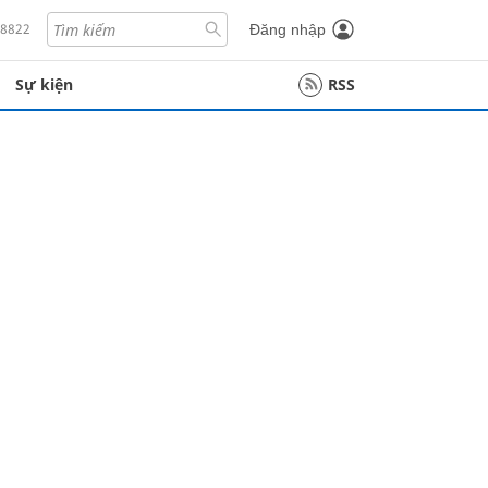
18822
Đăng nhập
Sự kiện
RSS