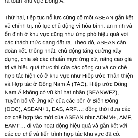
ra toàn khu vực Đông Á.
Thứ hai, tiếp tục nỗ lực củng cố một ASEAN gắn kết
về chính trị, nỗ lực chủ động vì hòa bình, an ninh và
ổn định ở khu vực cũng như ứng phó hiệu quả với
các thách thức đang đặt ra. Theo đó, ASEAN cần
đoàn kết, thống nhất, chủ động tăng cường xây
dựng, chia sẻ các chuẩn mực ứng xử, nâng cao giá
trị và hiệu quả thực thi của các công cụ và cơ chế
hợp tác hiện có ở khu vực như Hiệp ước Thân thiện
và Hợp tác ở Đông Nam Á (TAC), Hiệp ước Đông
Nam Á không có vũ khí hạt nhân (SEANWFZ),
Tuyên bố về ứng xử của các bên ở Biển Đông
(DOC), ASEAN+1, EAS, ARF…; đồng thời đưa các
cơ chế hợp tác mới của ASEAN như ADMM+, AMF,
EAMF… đi vào hoạt động hiệu quả và gắn kết với
các cơ chế và tiến trình hợp tác khu vực đã có.