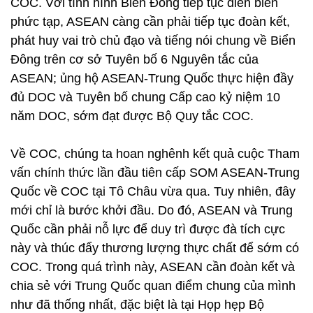
COC. Với tình hình Biển Đông tiếp tục diễn biến
phức tạp, ASEAN càng cần phải tiếp tục đoàn kết,
phát huy vai trò chủ đạo và tiếng nói chung về Biển
Đông trên cơ sở Tuyên bố 6 Nguyên tắc của
ASEAN; ủng hộ ASEAN-Trung Quốc thực hiện đầy
đủ DOC và Tuyên bố chung Cấp cao kỷ niệm 10
năm DOC, sớm đạt được Bộ Quy tắc COC.
Về COC, chúng ta hoan nghênh kết quả cuộc Tham
vấn chính thức lần đầu tiên cấp SOM ASEAN-Trung
Quốc về COC tại Tô Châu vừa qua. Tuy nhiên, đây
mới chỉ là bước khởi đầu. Do đó, ASEAN và Trung
Quốc cần phải nỗ lực để duy trì được đà tích cực
này và thúc đẩy thương lượng thực chất để sớm có
COC. Trong quá trình này, ASEAN cần đoàn kết và
chia sẻ với Trung Quốc quan điểm chung của mình
như đã thống nhất, đặc biệt là tại Họp hẹp Bộ