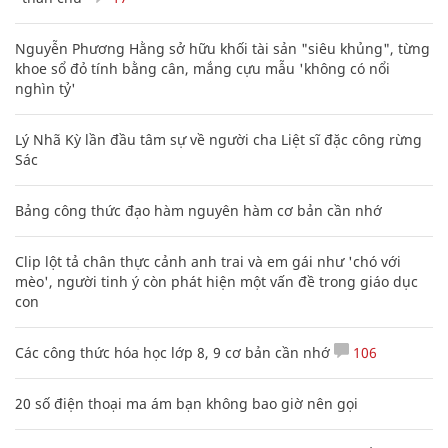
Nguyễn Phương Hằng sở hữu khối tài sản "siêu khủng", từng
khoe sổ đỏ tính bằng cân, mắng cựu mẫu 'không có nổi
nghìn tỷ'
Lý Nhã Kỳ lần đầu tâm sự về người cha Liệt sĩ đặc công rừng
Sác
Bảng công thức đạo hàm nguyên hàm cơ bản cần nhớ
Clip lột tả chân thực cảnh anh trai và em gái như 'chó với
mèo', người tinh ý còn phát hiện một vấn đề trong giáo dục
con
Các công thức hóa học lớp 8, 9 cơ bản cần nhớ
106
20 số điện thoại ma ám bạn không bao giờ nên gọi