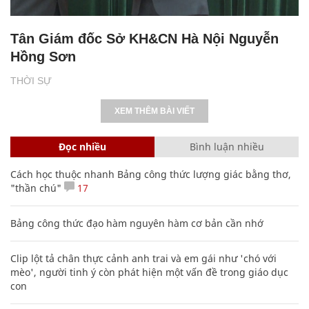
Tân Giám đốc Sở KH&CN Hà Nội Nguyễn
Hồng Sơn
THỜI SỰ
XEM THÊM BÀI VIẾT
Đọc nhiều
Bình luận nhiều
Cách học thuộc nhanh Bảng công thức lượng giác bằng thơ,
"thần chú"
17
Bảng công thức đạo hàm nguyên hàm cơ bản cần nhớ
Clip lột tả chân thực cảnh anh trai và em gái như 'chó với
mèo', người tinh ý còn phát hiện một vấn đề trong giáo dục
con