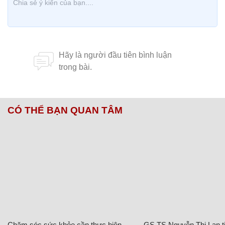
CÓ THỂ BẠN QUAN TÂM
Chăm sóc sức khỏe cần thực hiện
GS.TS Nguyễn Thị Lan ti