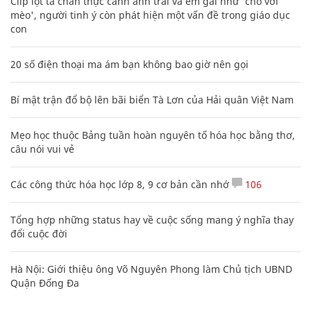
Clip lột tả chân thực cảnh anh trai và em gái như 'chó với
mèo', người tinh ý còn phát hiện một vấn đề trong giáo dục
con
20 số điện thoại ma ám bạn không bao giờ nên gọi
Bí mật trận đổ bộ lên bãi biển Tà Lơn của Hải quân Việt Nam
Mẹo học thuộc Bảng tuần hoàn nguyên tố hóa học bằng thơ,
câu nói vui vẻ
Các công thức hóa học lớp 8, 9 cơ bản cần nhớ
106
Tổng hợp những status hay về cuộc sống mang ý nghĩa thay
đổi cuộc đời
Hà Nội: Giới thiệu ông Võ Nguyên Phong làm Chủ tịch UBND
Quận Đống Đa