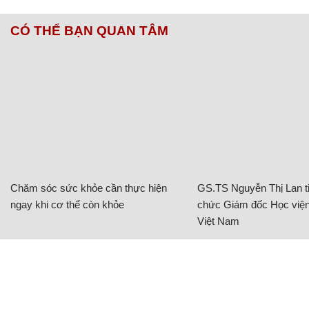
CÓ THỂ BẠN QUAN TÂM
Chăm sóc sức khỏe cần thực hiện
GS.TS Nguyễn Thị Lan ti
ngay khi cơ thể còn khỏe
chức Giám đốc Học viện
Việt Nam