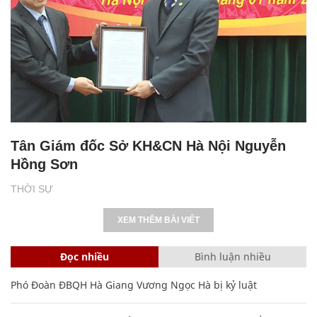
Tân Giám đốc Sở KH&CN Hà Nội Nguyễn
Hồng Sơn
THỜI SỰ
XEM THÊM BÀI VIẾT
Đọc nhiều
Bình luận nhiều
Phó Đoàn ĐBQH Hà Giang Vương Ngọc Hà bị kỷ luật