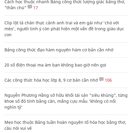
Cách học thuộc nhanh Bảng công thức lượng giác bằng thơ,
"thần chú"
17
Clip lột tả chân thực cảnh anh trai và em gái như 'chó với
mèo', người tinh ý còn phát hiện một vấn đề trong giáo dục
con
Bảng công thức đạo hàm nguyên hàm cơ bản cần nhớ
20 số điện thoại ma ám bạn không bao giờ nên gọi
Các công thức hóa học lớp 8, 9 cơ bản cần nhớ
106
Nguyễn Phương Hằng sở hữu khối tài sản "siêu khủng", từng
khoe sổ đỏ tính bằng cân, mắng cựu mẫu 'không có nổi
nghìn tỷ'
Mẹo học thuộc Bảng tuần hoàn nguyên tố hóa học bằng thơ,
câu nói vui vẻ