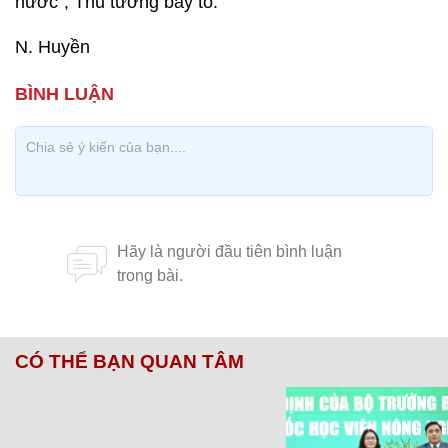
nước”, Thủ tướng bày tỏ.
N. Huyền
CÓ THỂ BẠN QUAN TÂM