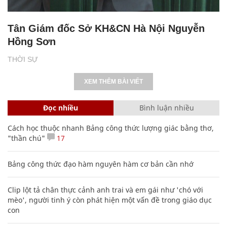
Tân Giám đốc Sở KH&CN Hà Nội Nguyễn
Hồng Sơn
THỜI SỰ
XEM THÊM BÀI VIẾT
Đọc nhiều
Bình luận nhiều
Cách học thuộc nhanh Bảng công thức lượng giác bằng thơ,
"thần chú"
17
Bảng công thức đạo hàm nguyên hàm cơ bản cần nhớ
Clip lột tả chân thực cảnh anh trai và em gái như 'chó với
mèo', người tinh ý còn phát hiện một vấn đề trong giáo dục
con