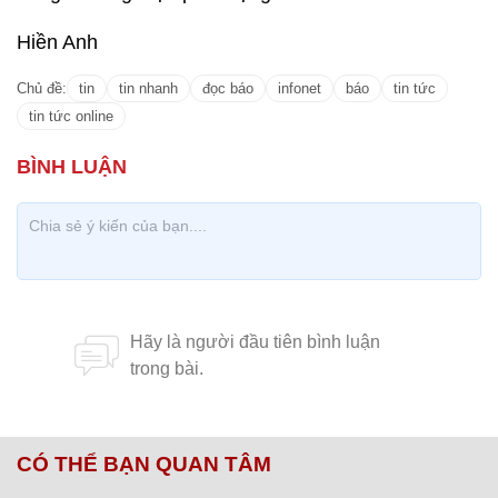
Hiền Anh
Chủ đề:
tin
tin nhanh
đọc báo
infonet
báo
tin tức
tin tức online
CÓ THỂ BẠN QUAN TÂM