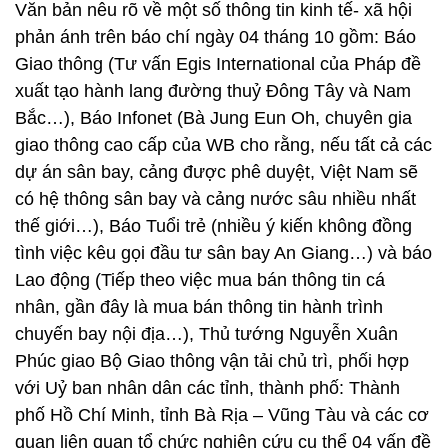
Văn bản nêu rõ về một số thông tin kinh tế- xã hội
phản ánh trên báo chí ngày 04 tháng 10 gồm: Báo
Giao thông (Tư vấn Egis International của Pháp đề
xuất tạo hành lang đường thuỷ Đông Tây và Nam
Bắc…), Báo Infonet (Bà Jung Eun Oh, chuyên gia
giao thông cao cấp của WB cho rằng, nếu tất cả các
dự án sân bay, cảng được phê duyệt, Việt Nam sẽ
có hệ thông sân bay và cảng nước sâu nhiều nhất
thế giới…), Báo Tuổi trẻ (nhiều ý kiến không đồng
tình việc kêu gọi đầu tư sân bay An Giang…) và báo
Lao động (Tiếp theo việc mua bán thông tin cá
nhân, gần đây là mua bán thông tin hành trình
chuyến bay nội địa…), Thủ tướng Nguyễn Xuân
Phúc giao Bộ Giao thông vận tải chủ trì, phối hợp
với Uỷ ban nhân dân các tỉnh, thành phố: Thành
phố Hồ Chí Minh, tỉnh Bà Rịa – Vũng Tàu và các cơ
quan liên quan tổ chức nghiên cứu cụ thể 04 vấn đề