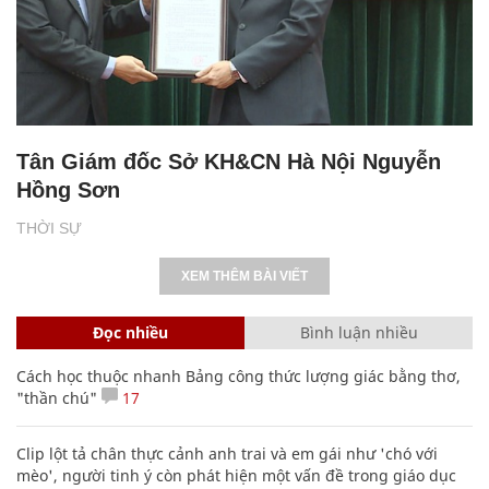
Tân Giám đốc Sở KH&CN Hà Nội Nguyễn
Hồng Sơn
THỜI SỰ
XEM THÊM BÀI VIẾT
Đọc nhiều
Bình luận nhiều
Cách học thuộc nhanh Bảng công thức lượng giác bằng thơ,
"thần chú"
17
Clip lột tả chân thực cảnh anh trai và em gái như 'chó với
mèo', người tinh ý còn phát hiện một vấn đề trong giáo dục