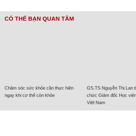
CÓ THỂ BẠN QUAN TÂM
Chăm sóc sức khỏe cần thực hiện
GS.TS Nguyễn Thị Lan ti
ngay khi cơ thể còn khỏe
chức Giám đốc Học viện
Việt Nam