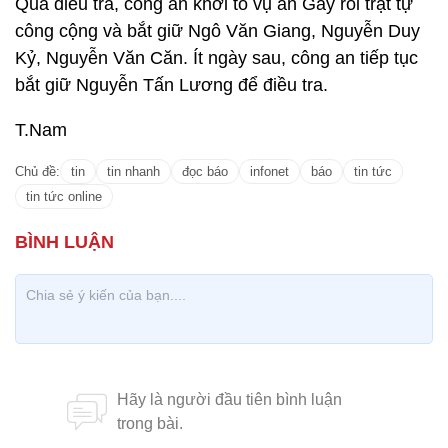
Qua điều tra, công an khởi tố vụ án Gây rối trật tự
công cộng và bắt giữ Ngô Văn Giang, Nguyễn Duy
Kỷ, Nguyễn Văn Căn. Ít ngày sau, công an tiếp tục
bắt giữ Nguyễn Tấn Lương để điều tra.
T.Nam
Chủ đề:
tin
tin nhanh
đọc báo
infonet
báo
tin tức
tin tức online