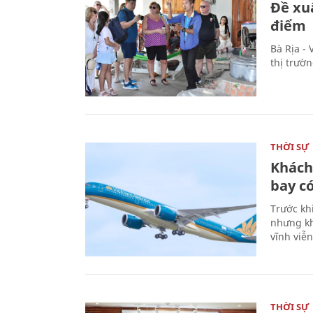
Đề xu
điểm
Bà Rịa -
thị trườ
THỜI SỰ
Khách
bay có
Trước kh
nhưng kh
vĩnh viễ
THỜI SỰ