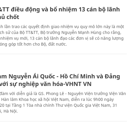
&TT điều động và bổ nhiệm 13 cán bộ lãnh
hủ chốt
h lần trao các quyết định giao nhiệm vụ quy mô lớn này là một
lịch sử của Bộ TT&TT, Bộ trưởng Nguyễn Mạnh Hùng cho rằng,
í, nhiệm vụ mới, 13 cán bộ lãnh đạo các đơn vị sẽ có năng lượng
óng góp tốt hơn cho Bộ, đất nước.
àm Nguyễn Ái Quốc - Hồ Chí Minh và Đảng
với sự nghiệp văn hóa-VHNT VN
 đàm với diễn giả là GS. Phong Lê - Nguyên Viện trưởng Viện Văn
n Hàn lâm Khoa học xã hội Việt Nam, diễn ra lúc 9h00 ngày
20 tại Tầng 1 Tòa nhà chính Thư viện Quốc gia Việt Nam, 31
, Hà Nội.