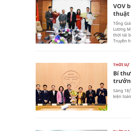
VOV b
thuật
Tổng Giá
Lương Mi
thời tái
Truyền h
THỜI SỰ
Bí th
trưởn
Sáng 18/
kiện toà