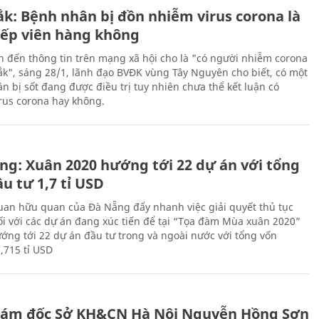
ắk: Bệnh nhân bị đồn nhiễm virus corona là
iếp viên hàng không
n đến thông tin trên mạng xã hội cho là "có người nhiễm corona
Lắk", sáng 28/1, lãnh đạo BVĐK vùng Tây Nguyên cho biết, có một
n bị sốt đang được điều trị tuy nhiên chưa thể kết luận có
rus corona hay không.
ng: Xuân 2020 hướng tới 22 dự án với tổng
u tư 1,7 tỉ USD
uan hữu quan của Đà Nẵng đẩy nhanh việc giải quyết thủ tục
ối với các dự án đang xúc tiến để tại “Tọa đàm Mùa xuân 2020”
ướng tới 22 dự án đầu tư trong và ngoài nước với tổng vốn
,715 tỉ USD
iám đốc Sở KH&CN Hà Nội Nguyễn Hồng Sơn