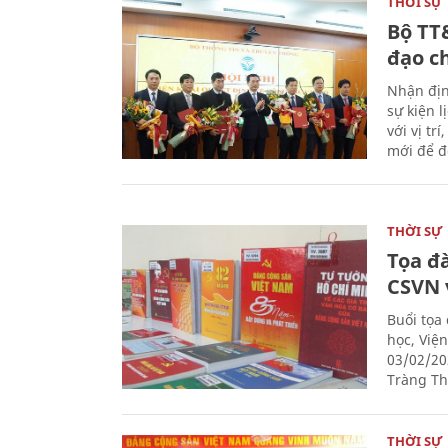
THỜI SỰ
Bộ TT
đạo c
Nhận địn
sự kiện 
với vị tr
mới để đ
THỜI SỰ
Tọa đ
CSVN 
Buổi tọa
học, Việ
03/02/20
Tràng Thi
THỜI SỰ