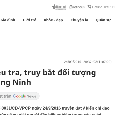
Hotline: 09161
Gia đình
Giới trẻ
Khỏe - đẹp
Chuyện lạ
Quân sự
24/09/2016 20:37 (GMT+07:00)
u tra, truy bắt đối tượng
ảng Ninh
8031/CĐ-VPCP ngày 24/9/2016 truyền đạt ý kiến chỉ đạo
 về vụ giết người đặc biệt nghiêm trọng xảy ra tại