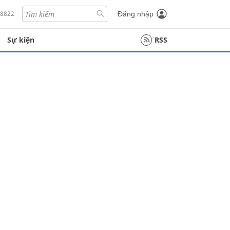
18822
Đăng nhập
Sự kiện
RSS