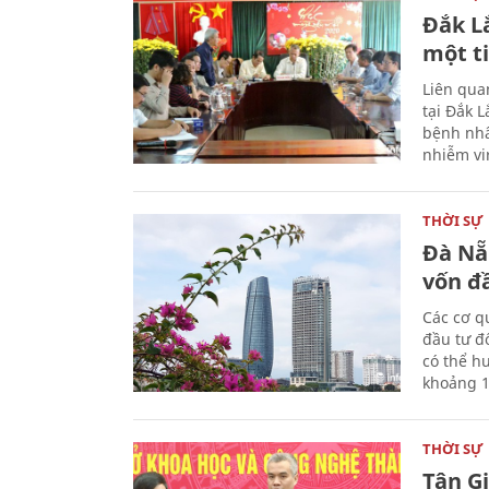
Đắk L
một t
Liên qua
tại Đắk 
bệnh nhâ
nhiễm vi
THỜI SỰ
Đà Nẵ
vốn đầ
Các cơ q
đầu tư đ
có thể h
khoảng 1
THỜI SỰ
Tân G