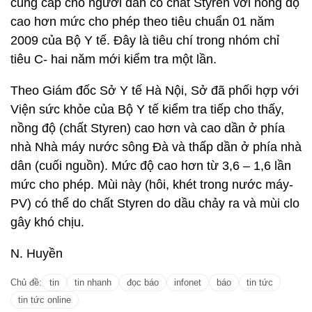
cung cấp cho người dân có chất Styren với nồng độ
cao hơn mức cho phép theo tiêu chuẩn 01 năm
2009 của Bộ Y tế. Đây là tiêu chí trong nhóm chỉ
tiêu C- hai năm mới kiểm tra một lần.
Theo Giám đốc Sở Y tế Hà Nội, Sở đã phối hợp với
Viện sức khỏe của Bộ Y tế kiểm tra tiếp cho thấy,
nồng độ (chất Styren) cao hơn và cao dần ở phía
nhà Nhà máy nước sông Đà và thấp dần ở phía nhà
dân (cuối nguồn). Mức độ cao hơn từ 3,6 – 1,6 lần
mức cho phép. Mùi này (hôi, khét trong nước máy-
PV) có thể do chất Styren do dầu chảy ra và mùi clo
gây khó chịu.
N. Huyền
Chủ đề:
tin
tin nhanh
đọc báo
infonet
báo
tin tức
tin tức online