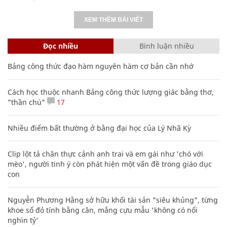
XEM THÊM BÀI VIẾT
Đọc nhiều
Bình luận nhiều
Bảng công thức đạo hàm nguyên hàm cơ bản cần nhớ
Cách học thuộc nhanh Bảng công thức lượng giác bằng thơ,
"thần chú"
17
Nhiều điểm bất thường ở bằng đại học của Lý Nhã Kỳ
Clip lột tả chân thực cảnh anh trai và em gái như 'chó với
mèo', người tinh ý còn phát hiện một vấn đề trong giáo dục
con
Nguyễn Phương Hằng sở hữu khối tài sản "siêu khủng", từng
khoe sổ đỏ tính bằng cân, mắng cựu mẫu 'không có nổi
nghìn tỷ'