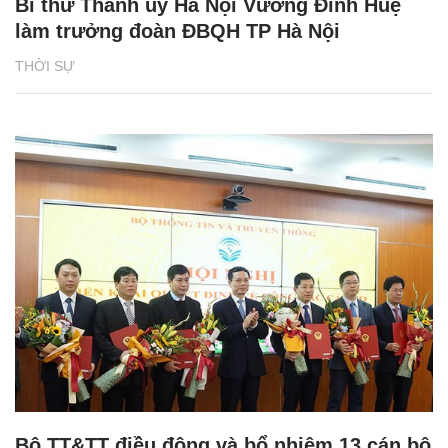
Bí thư Thành ủy Hà Nội Vương Đình Huệ
làm trưởng đoàn ĐBQH TP Hà Nội
THỜI SỰ
Bộ TT&TT điều động và bổ nhiệm 13 cán bộ