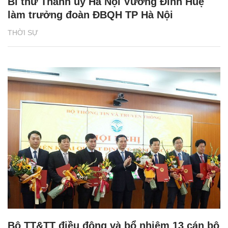
Bí thư Thành ủy Hà Nội Vương Đình Huệ
làm trưởng đoàn ĐBQH TP Hà Nội
THỜI SỰ
Bộ TT&TT điều động và bổ nhiệm 13 cán bộ