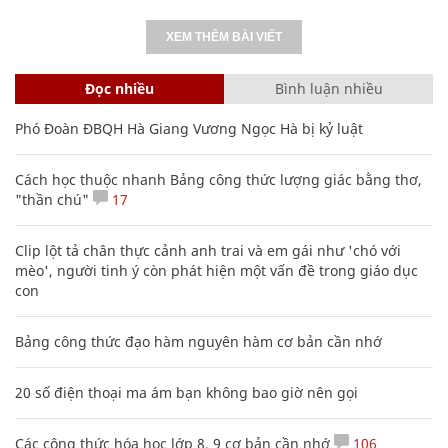
XEM THÊM BÀI VIẾT
Đọc nhiều
Bình luận nhiều
Phó Đoàn ĐBQH Hà Giang Vương Ngọc Hà bị kỷ luật
Cách học thuộc nhanh Bảng công thức lượng giác bằng thơ,
"thần chú"
17
Clip lột tả chân thực cảnh anh trai và em gái như 'chó với
mèo', người tinh ý còn phát hiện một vấn đề trong giáo dục
con
Bảng công thức đạo hàm nguyên hàm cơ bản cần nhớ
20 số điện thoại ma ám bạn không bao giờ nên gọi
Các công thức hóa học lớp 8, 9 cơ bản cần nhớ
106