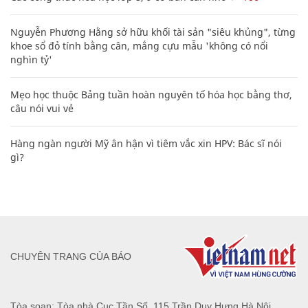
Nguyễn Phương Hằng sở hữu khối tài sản "siêu khủng", từng
khoe sổ đỏ tính bằng cân, mắng cựu mẫu 'không có nổi
nghìn tỷ'
Mẹo học thuộc Bảng tuần hoàn nguyên tố hóa học bằng thơ,
câu nói vui vẻ
Hàng ngàn người Mỹ ân hận vì tiêm vắc xin HPV: Bác sĩ nói
gì?
CHUYÊN TRANG CỦA BÁO
Tòa soạn: Tòa nhà Cục Tần Số, 115 Trần Duy Hưng Hà Nội