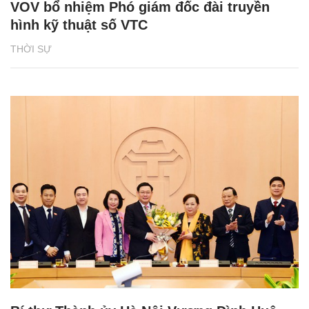
VOV bổ nhiệm Phó giám đốc đài truyền
hình kỹ thuật số VTC
THỜI SỰ