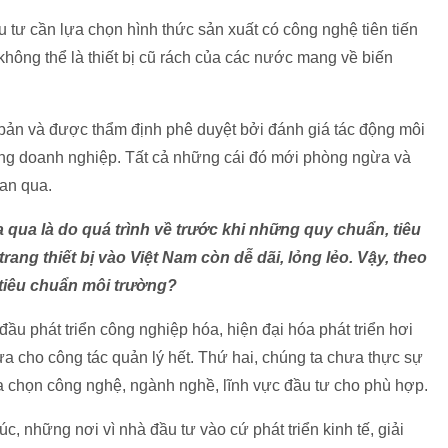
u tư cần lựa chọn hình thức sản xuất có công nghệ tiên tiến
không thể là thiết bị cũ rách của các nước mang về biến
ài bản và được thẩm định phê duyệt bởi đánh giá tác động môi
ừng doanh nghiệp. Tất cả những cái đó mới phòng ngừa và
ian qua.
 qua là do quá trình về trước khi những quy chuẩn, tiêu
ang thiết bị vào Việt Nam còn dễ dãi, lỏng lẻo. Vậy, theo
tiêu chuẩn môi trường?
 đầu phát triển công nghiệp hóa, hiện đại hóa phát triển hơi
ừa cho công tác quản lý hết. Thứ hai, chúng ta chưa thực sự
lựa chọn công nghệ, ngành nghề, lĩnh vực đầu tư cho phù hợp.
úc, những nơi vì nhà đầu tư vào cứ phát triển kinh tế, giải