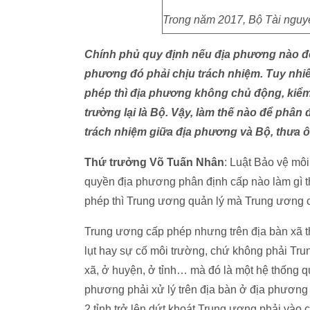
Trong năm 2017, Bộ Tài nguyê
Chính phủ quy định nếu địa phương nào để
phương đó phải chịu trách nhiệm. Tuy nhiê
phép thì địa phương không chủ động, kiểm
trường lại là Bộ. Vậy, làm thế nào để phân 
trách nhiệm giữa địa phương và Bộ, thưa 
Thứ trưởng Võ Tuấn Nhân
: Luật Bảo vệ môi
quyền địa phương phân định cấp nào làm gì t
phép thì Trung ương quản lý mà Trung ương c
Trung ương cấp phép nhưng trên địa bàn xã th
lụt hay sự cố môi trường, chứ không phải Tru
xã, ở huyện, ở tỉnh… mà đó là một hệ thống 
phương phải xử lý trên địa bàn ở địa phương n
2 tỉnh trở lên dứt khoát Trung ương phải vào 