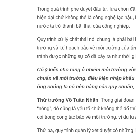
Trong quá trình phê duyệt đầu tư, lựa chọn đầ
hiện đại chứ không thể là công nghệ lạc hậu, 
nước ta trở thành bãi thải của công nghiệp.
Quy trình xử lý chất thải nói chung là phải b
trường và kế hoạch bảo vệ môi trường của t
tránh được những sự cố đã xảy ra như thời g
Có ý kiến cho rằng ô nhiễm môi trường vừa
chuẩn về môi trường, điều kiện nhập khẩu tr
ông chúng ta có nên nâng các quy chuẩn, 
Thứ trưởng Võ Tuấn Nhân
: Trong giai đoạn
“nóng”, đó cũng là yếu tố chứ không thể đổ th
coi trọng công tác bảo vệ môi trường, ví dụ 
Thứ ba, quy trình quản lý xét duyệt có những l