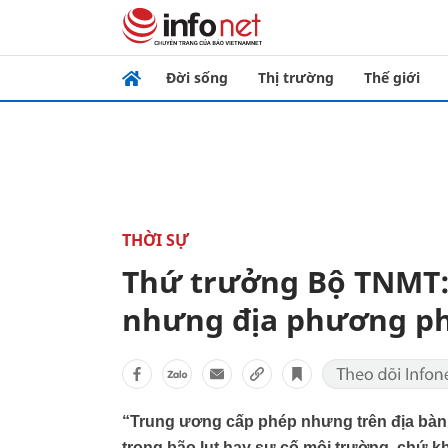
Đời sống
Thị trường
Thế giới
THỜI SỰ
Thứ trưởng Bộ TNMT:
nhưng địa phương ph
“Trung ương cấp phép nhưng trên địa bàn x
trong bão lụt hay sự cố môi trường, chứ 