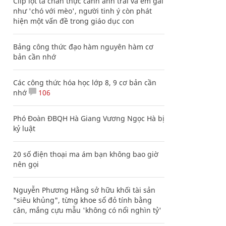
Clip lột tả chân thực cảnh anh trai và em gái
như 'chó với mèo', người tinh ý còn phát
hiện một vấn đề trong giáo dục con
Bảng công thức đạo hàm nguyên hàm cơ
bản cần nhớ
Các công thức hóa học lớp 8, 9 cơ bản cần
nhớ
106
Phó Đoàn ĐBQH Hà Giang Vương Ngọc Hà bị
kỷ luật
20 số điện thoại ma ám bạn không bao giờ
nên gọi
Nguyễn Phương Hằng sở hữu khối tài sản
"siêu khủng", từng khoe sổ đỏ tính bằng
cân, mắng cựu mẫu 'không có nổi nghìn tỷ'