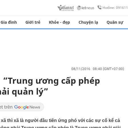
Hotline: 09161
Gia đình
Giới trẻ
Khỏe - đẹp
Chuyện lạ
Quân sự
08/11/2016 08:40 (GMT+07:00)
 “Trung ương cấp phép
ải quản lý”
ã thì xã là người đầu tiên ứng phó với các sự cố kể cả
không phải Trung ương cấp phép là Trung ương phải giải