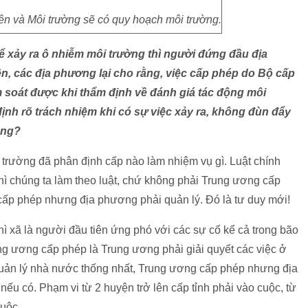
n và Môi trường sẽ có quy hoạch môi trường.
 xảy ra ô nhiễm môi trường thì người đứng đầu địa
n, các địa phương lại cho rằng, việc cấp phép do Bộ cấp
 soát được khi thẩm định về đánh giá tác động môi
định rõ trách nhiệm khi có sự việc xảy ra, không đùn đẩy
ông?
 trường đã phân định cấp nào làm nhiệm vụ gì. Luật chính
hì chúng ta làm theo luật, chứ không phải Trung ương cấp
ấp phép nhưng địa phương phải quản lý. Đó là tư duy mới!
ì xã là người đầu tiên ứng phó với các sự cố kể cả trong bão
ng ương cấp phép là Trung ương phải giải quyết các việc ở
quản lý nhà nước thống nhất, Trung ương cấp phép nhưng địa
ếu có. Phạm vi từ 2 huyện trở lên cấp tỉnh phải vào cuộc, từ
cuộc.