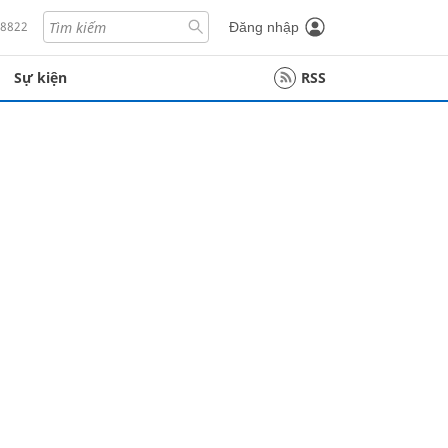
18822
Đăng nhập
Sự kiện
RSS