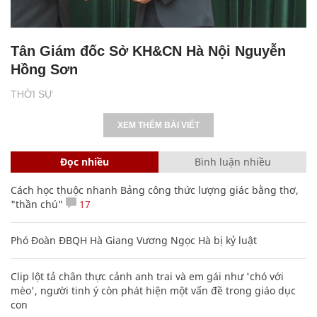
Tân Giám đốc Sở KH&CN Hà Nội Nguyễn
Hồng Sơn
THỜI SỰ
XEM THÊM BÀI VIẾT
Đọc nhiều
Bình luận nhiều
Cách học thuộc nhanh Bảng công thức lượng giác bằng thơ,
"thần chú"
17
Phó Đoàn ĐBQH Hà Giang Vương Ngọc Hà bị kỷ luật
Clip lột tả chân thực cảnh anh trai và em gái như 'chó với
mèo', người tinh ý còn phát hiện một vấn đề trong giáo dục
con