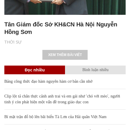
Tân Giám đốc Sở KH&CN Hà Nội Nguyễn
Hồng Sơn
THỜI SỰ
XEM THÊM BÀI VIẾT
Đọc nhiều
Bình luận nhiều
Bảng công thức đạo hàm nguyên hàm cơ bản cần nhớ
Clip lột tả chân thực cảnh anh trai và em gái như 'chó với mèo', người
tinh ý còn phát hiện một vấn đề trong giáo dục con
Bí mật trận đổ bộ lên bãi biển Tà Lơn của Hải quân Việt Nam