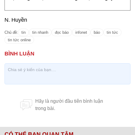
N. Huyền
Chủ đề:
tin
tin nhanh
đọc báo
infonet
báo
tin tức
tin tức online
CÓ THỂ BẠN QUAN TÂM