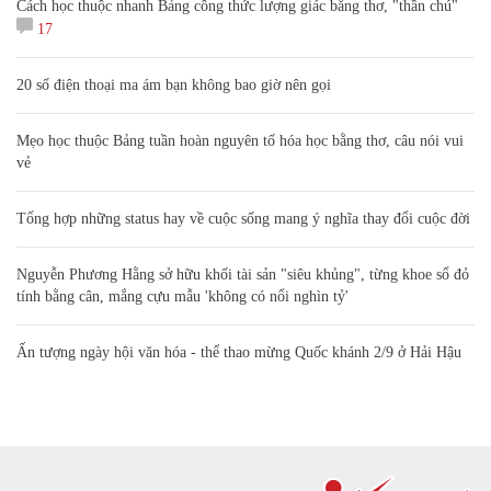
Cách học thuộc nhanh Bảng công thức lượng giác bằng thơ, "thần chú"
17
20 số điện thoại ma ám bạn không bao giờ nên gọi
Mẹo học thuộc Bảng tuần hoàn nguyên tố hóa học bằng thơ, câu nói vui
vẻ
Tổng hợp những status hay về cuộc sống mang ý nghĩa thay đổi cuộc đời
Nguyễn Phương Hằng sở hữu khối tài sản "siêu khủng", từng khoe sổ đỏ
tính bằng cân, mắng cựu mẫu 'không có nổi nghìn tỷ'
Ấn tượng ngày hội văn hóa - thể thao mừng Quốc khánh 2/9 ở Hải Hậu