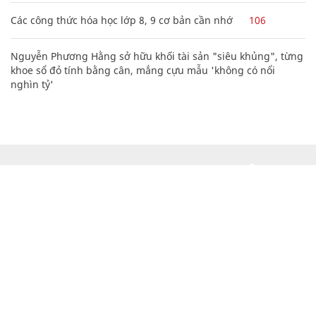
Các công thức hóa học lớp 8, 9 cơ bản cần nhớ
106
Nguyễn Phương Hằng sở hữu khối tài sản "siêu khủng", từng
khoe sổ đỏ tính bằng cân, mắng cựu mẫu 'không có nổi
nghìn tỷ'
CHUYÊN TRANG CỦA BÁO
Tòa soạn: Tòa nhà Cục Tần Số, 115 Trần Duy Hưng Hà Nội
Giấy phép hoạt động báo chí: Số 09/GP-BTTTT, Bộ Thông tin và
Truyền thông cấp ngày 07/01/2019.
0916118822
Hotline nội dung: