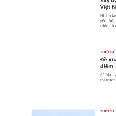
Xây d
Việt 
Nhằm tạo
yếu thế,
triển, t
THỜI SỰ
Đề xu
điểm
Bà Rịa -
thị trườ
THỜI SỰ