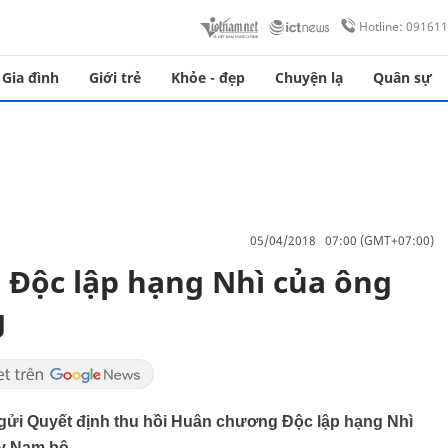
Hotline: 09161
Gia đình
Giới trẻ
Khỏe - đẹp
Chuyện lạ
Quân sự
05/04/2018 07:00 (GMT+07:00)
 Độc lập hạng Nhì của ông
g
ửi Quyết định thu hồi Huân chương Độc lập hạng Nhì
y Nam bộ.