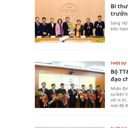
Bí th
trưởn
Sáng 18/
kiện toà
THỜI SỰ
Bộ TT
đạo c
Nhận địn
sự kiện 
với vị tr
mới để đ