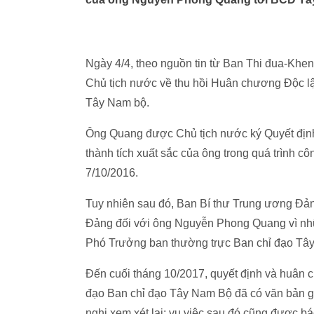
Ngày 4/4, theo nguồn tin từ Ban Thi đua-Khe
Chủ tịch nước về thu hồi Huân chương Độc 
Tây Nam bộ.
Ông Quang được Chủ tịch nước ký Quyết địn
thành tích xuất sắc của ông trong quá trình 
7/10/2016.
Tuy nhiên sau đó, Ban Bí thư Trung ương Đảng 
Đảng đối với ông Nguyễn Phong Quang vì nhữn
Phó Trưởng ban thường trực Ban chỉ đạo Tây
Đến cuối tháng 10/2017, quyết định và huâ
đạo Ban chỉ đạo Tây Nam Bộ đã có văn bản g
nghị xem xét lại; vụ việc sau đó cũng được b