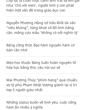
Clip lột tả chân thực cảnh anh trai và em gái
như 'chó với mèo', người tinh ý còn phát
hiện một vấn đề trong giáo dục con
Nguyễn Phương Hằng sở hữu khối tài sản
"siêu khủng", từng khoe sổ đỏ tính bằng
cân, mắng cựu mẫu 'không có nổi nghìn tỷ'
Bảng công thức đạo hàm nguyên hàm cơ
bản cần nhớ
Mẹo học thuộc Bảng tuần hoàn nguyên tố
hóa học bằng thơ, câu nói vui vẻ
Mai Phương Thúy "phím hàng" quá chuẩn,
vợ tỷ phú Phạm Nhật Vượng giành lại vị trí
top 5 người giàu nhất
Những status buồn về tình yêu, cuộc sống
hàm ẩn nhiều ý nghĩa