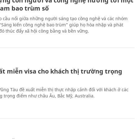
ựng con người và công nghệ hướng tới một
Nam bao trùm số
 cầu nối giữa những người sáng tạo công nghệ và các nhóm
 “Sáng kiến công nghệ bao trùm” giúp họ hòa nhập và phát
ừ đó thúc đẩy xã hội công bằng và bền vững.
ất miễn visa cho khách thị trường trọng
 Vũng Tàu đề xuất miễn thị thực nhập cảnh đối với khách ở các
ng trọng điểm như châu Âu, Bắc Mỹ, Australia.