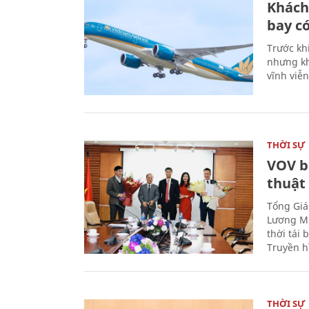
Khách
bay có
Trước kh
nhưng kh
vĩnh viễ
THỜI SỰ
VOV b
thuật
Tổng Giá
Lương Mi
thời tái
Truyền h
THỜI SỰ