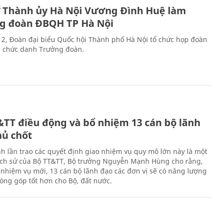
ư Thành ủy Hà Nội Vương Đình Huệ làm
g đoàn ĐBQH TP Hà Nội
 2, Đoàn đại biểu Quốc hội Thành phố Hà Nội tổ chức họp đoàn
n chức danh Trưởng đoàn.
&TT điều động và bổ nhiệm 13 cán bộ lãnh
hủ chốt
h lần trao các quyết định giao nhiệm vụ quy mô lớn này là một
lịch sử của Bộ TT&TT, Bộ trưởng Nguyễn Mạnh Hùng cho rằng,
í, nhiệm vụ mới, 13 cán bộ lãnh đạo các đơn vị sẽ có năng lượng
óng góp tốt hơn cho Bộ, đất nước.