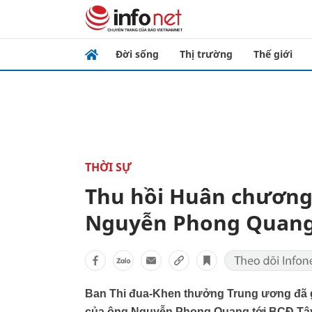
Đời sống
Thị trường
Thế giới
THỜI SỰ
Thu hồi Huân chương
Nguyễn Phong Quan
Ban Thi đua-Khen thưởng Trung ương đã g
của ông Nguyễn Phong Quang tới BCĐ Tâ