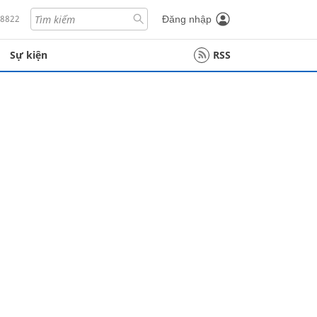
18822
Đăng nhập
Sự kiện
RSS