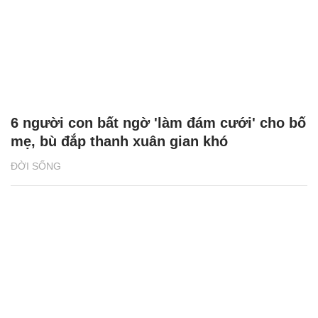
6 người con bất ngờ 'làm đám cưới' cho bố
mẹ, bù đắp thanh xuân gian khó
ĐỜI SỐNG