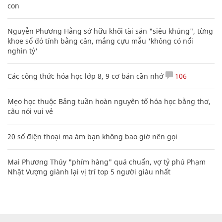
con
Nguyễn Phương Hằng sở hữu khối tài sản "siêu khủng", từng
khoe sổ đỏ tính bằng cân, mắng cựu mẫu 'không có nổi
nghìn tỷ'
Các công thức hóa học lớp 8, 9 cơ bản cần nhớ
106
Mẹo học thuộc Bảng tuần hoàn nguyên tố hóa học bằng thơ,
câu nói vui vẻ
20 số điện thoại ma ám bạn không bao giờ nên gọi
Mai Phương Thúy "phím hàng" quá chuẩn, vợ tỷ phú Phạm
Nhật Vượng giành lại vị trí top 5 người giàu nhất