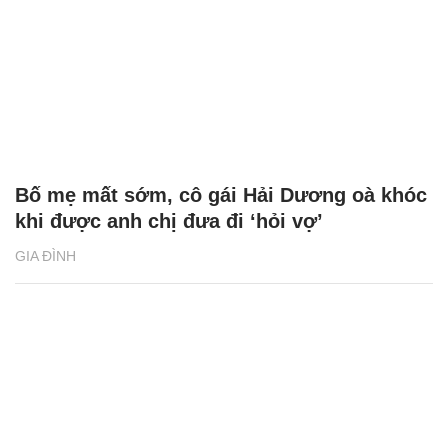
Bố mẹ mất sớm, cô gái Hải Dương oà khóc
khi được anh chị đưa đi ‘hỏi vợ’
GIA ĐÌNH