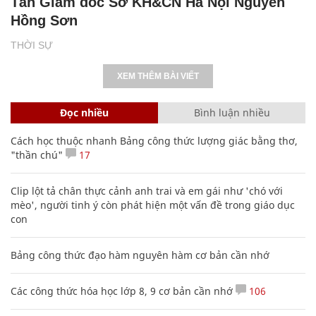
Tân Giám đốc Sở KH&CN Hà Nội Nguyễn
Hồng Sơn
THỜI SỰ
XEM THÊM BÀI VIẾT
Đọc nhiều
Bình luận nhiều
Cách học thuộc nhanh Bảng công thức lượng giác bằng thơ,
"thần chú"
17
Clip lột tả chân thực cảnh anh trai và em gái như 'chó với
mèo', người tinh ý còn phát hiện một vấn đề trong giáo dục
con
Bảng công thức đạo hàm nguyên hàm cơ bản cần nhớ
Các công thức hóa học lớp 8, 9 cơ bản cần nhớ
106