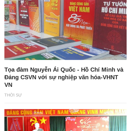
Tọa đàm Nguyễn Ái Quốc - Hồ Chí Minh và
Đảng CSVN với sự nghiệp văn hóa-VHNT
VN
THỜI SỰ