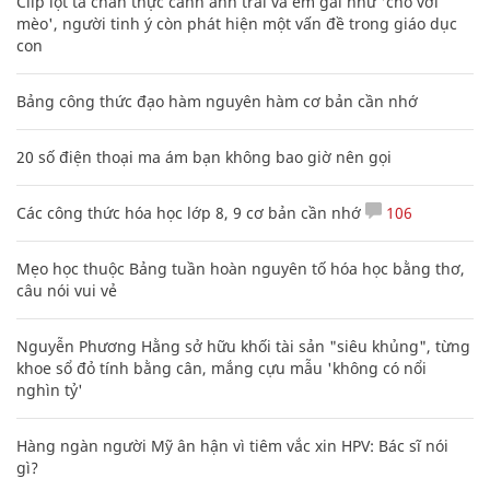
Clip lột tả chân thực cảnh anh trai và em gái như 'chó với
mèo', người tinh ý còn phát hiện một vấn đề trong giáo dục
con
Bảng công thức đạo hàm nguyên hàm cơ bản cần nhớ
20 số điện thoại ma ám bạn không bao giờ nên gọi
Các công thức hóa học lớp 8, 9 cơ bản cần nhớ
106
Mẹo học thuộc Bảng tuần hoàn nguyên tố hóa học bằng thơ,
câu nói vui vẻ
Nguyễn Phương Hằng sở hữu khối tài sản "siêu khủng", từng
khoe sổ đỏ tính bằng cân, mắng cựu mẫu 'không có nổi
nghìn tỷ'
Hàng ngàn người Mỹ ân hận vì tiêm vắc xin HPV: Bác sĩ nói
gì?