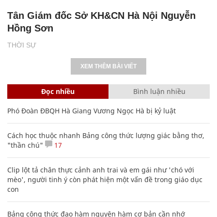
Tân Giám đốc Sở KH&CN Hà Nội Nguyễn
Hồng Sơn
THỜI SỰ
XEM THÊM BÀI VIẾT
Đọc nhiều
Bình luận nhiều
Phó Đoàn ĐBQH Hà Giang Vương Ngọc Hà bị kỷ luật
Cách học thuộc nhanh Bảng công thức lượng giác bằng thơ,
"thần chú"
17
Clip lột tả chân thực cảnh anh trai và em gái như 'chó với
mèo', người tinh ý còn phát hiện một vấn đề trong giáo dục
con
Bảng công thức đạo hàm nguyên hàm cơ bản cần nhớ