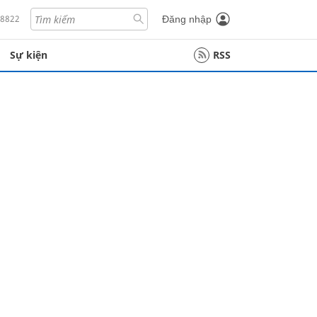
18822
Đăng nhập
Sự kiện
RSS