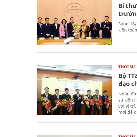
Bí th
trưởn
Sáng 18/
kiện toà
THỜI SỰ
Bộ TT
đạo c
Nhận địn
sự kiện 
với vị tr
mới để đ
THỜI SỰ