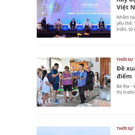
Việt 
Nhằm tạo
yếu thế,
triển, t
THỜI SỰ
Đề xu
điểm
Bà Rịa -
thị trườ
THỜI SỰ