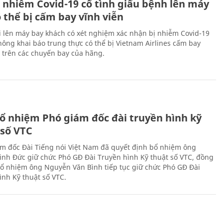
 nhiễm Covid-19 cố tình giấu bệnh lên máy
 thể bị cấm bay vĩnh viễn
i lên máy bay khách có xét nghiệm xác nhận bị nhiễm Covid-19
ông khai báo trung thực có thể bị Vietnam Airlines cấm bay
n trên các chuyến bay của hãng.
ổ nhiệm Phó giám đốc đài truyền hình kỹ
 số VTC
m đốc Đài Tiếng nói Việt Nam đã quyết định bổ nhiệm ông
nh Đức giữ chức Phó GĐ Đài Truyền hình Kỹ thuật số VTC, đồng
 bổ nhiệm ông Nguyễn Văn Bình tiếp tục giữ chức Phó GĐ Đài
ình Kỹ thuật số VTC.