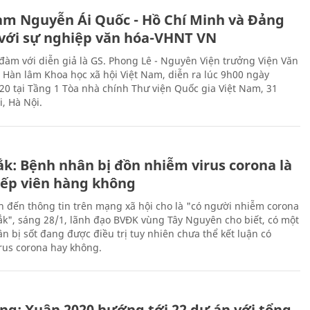
àm Nguyễn Ái Quốc - Hồ Chí Minh và Đảng
với sự nghiệp văn hóa-VHNT VN
 đàm với diễn giả là GS. Phong Lê - Nguyên Viện trưởng Viện Văn
n Hàn lâm Khoa học xã hội Việt Nam, diễn ra lúc 9h00 ngày
20 tại Tầng 1 Tòa nhà chính Thư viện Quốc gia Việt Nam, 31
, Hà Nội.
ắk: Bệnh nhân bị đồn nhiễm virus corona là
iếp viên hàng không
n đến thông tin trên mạng xã hội cho là "có người nhiễm corona
Lắk", sáng 28/1, lãnh đạo BVĐK vùng Tây Nguyên cho biết, có một
n bị sốt đang được điều trị tuy nhiên chưa thể kết luận có
rus corona hay không.
ng: Xuân 2020 hướng tới 22 dự án với tổng