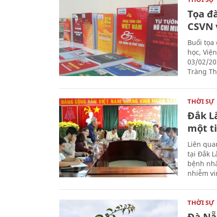
Tọa đ
CSVN 
Buổi tọa
học, Việ
03/02/20
Tràng Thi
THỜI SỰ
Đắk L
một t
Liên qua
tại Đắk 
bệnh nhâ
nhiễm vi
THỜI SỰ
Đà Nẵ