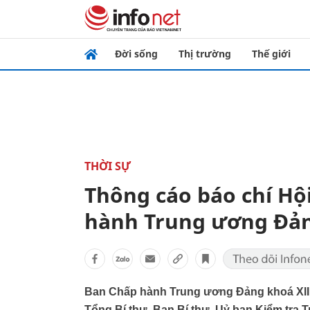
Đời sống
Thị trường
Thế giới
THỜI SỰ
Thông cáo báo chí Hộ
hành Trung ương Đản
Ban Chấp hành Trung ương Đảng khoá XII đã
Tổng Bí thư, Ban Bí thư, Uỷ ban Kiểm tra