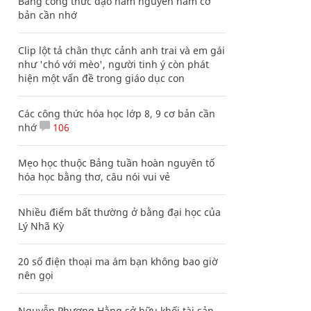
Bảng công thức đạo hàm nguyên hàm cơ
bản cần nhớ
Clip lột tả chân thực cảnh anh trai và em gái
như 'chó với mèo', người tinh ý còn phát
hiện một vấn đề trong giáo dục con
Các công thức hóa học lớp 8, 9 cơ bản cần
nhớ
106
Mẹo học thuộc Bảng tuần hoàn nguyên tố
hóa học bằng thơ, câu nói vui vẻ
Nhiều điểm bất thường ở bằng đại học của
Lý Nhã Kỳ
20 số điện thoại ma ám bạn không bao giờ
nên gọi
Nguyễn Phương Hằng sở hữu khối tài sản