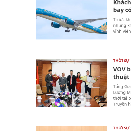
Khách
bay có
Trước kh
nhưng kh
vĩnh viễ
THỜI SỰ
VOV b
thuật
Tổng Giá
Lương Mi
thời tái
Truyền h
THỜI SỰ