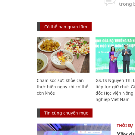
Có thể bạn quan tâm
Chăm sóc sức khỏe cần
GS.TS Nguyễn Thị 
thực hiện ngay khi cơ thể
tiếp tục giữ chức 
còn khỏe
đốc Học viện Nông
nghiệp Việt Nam
Tin cùng chuyên mục
THỜI SỰ
Xây d