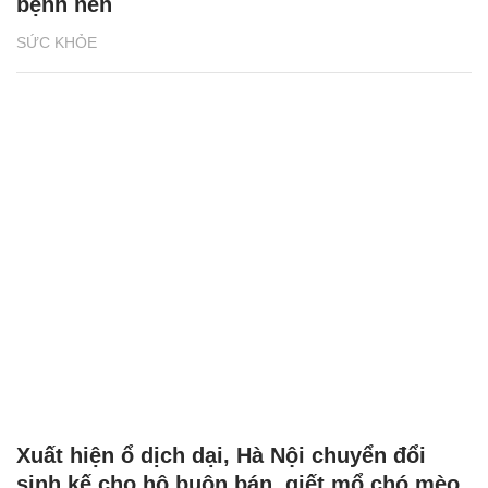
bệnh nền
SỨC KHỎE
Xuất hiện ổ dịch dại, Hà Nội chuyển đổi
sinh kế cho hộ buôn bán, giết mổ chó mèo