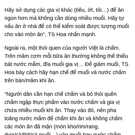
Hãy sử dụng các gia vị khác (tiêu, ớt, tỏi…) để ăn
ngon hơn mà không cần dùng nhiều muối. Hãy tự
nấu ăn ở nhà để có thể kiểm soát được lượng muối
cho vào món ăn”, TS Hoa nhấn mạnh.
Ngoài ra, một thói quen của người Việt là chấm.
Trên mâm cơm mỗi bữa ăn thường không thể thiếu
bát nước mắm, đĩa muối gia vị… Để giảm muối, TS
Hoa bày cách hãy hạn chế để muối và nước chấm
trên bàn/mâm khi ăn.
“Người dân cần hạn chế chấm và bỏ thói quên
chấm ngập thực phẩm vào nước chấm và gia vị
chứa nhiều muối khi ăn. Thay vào đó, nên pha
loãng nước mắm để chấm khi ăn và không chấm
các món ăn đã mặn (món kho/rim/rang,
dưa/cà/thịt/cá muối…) vào muối hay nước chấm.