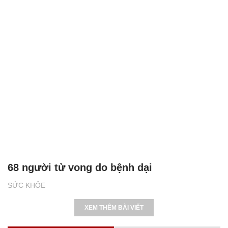
68 người tử vong do bệnh dại
SỨC KHỎE
XEM THÊM BÀI VIẾT