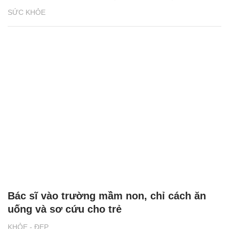
SỨC KHỎE
Bác sĩ vào trường mầm non, chỉ cách ăn
uống và sơ cứu cho trẻ
KHỎE - ĐẸP