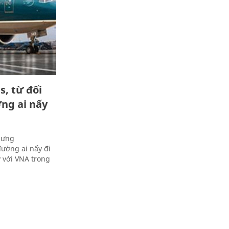
, từ đối
ờng ai nấy
nhưng
ường ai nấy đi
 với VNA trong