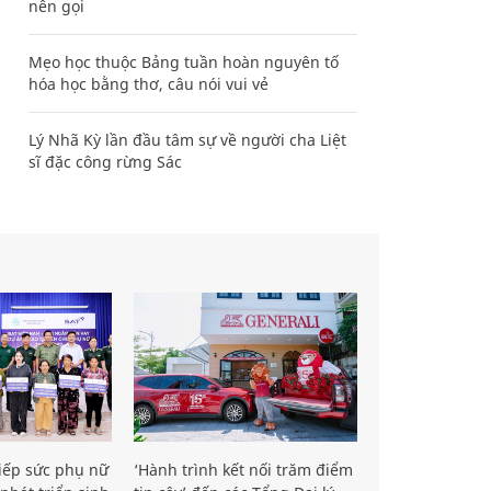
nên gọi
Mẹo học thuộc Bảng tuần hoàn nguyên tố
hóa học bằng thơ, câu nói vui vẻ
Lý Nhã Kỳ lần đầu tâm sự về người cha Liệt
sĩ đặc công rừng Sác
iếp sức phụ nữ
‘Hành trình kết nối trăm điểm