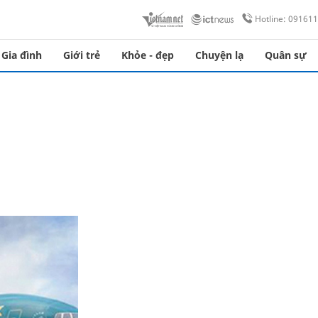
Hotline: 09161
Gia đình
Giới trẻ
Khỏe - đẹp
Chuyện lạ
Quân sự