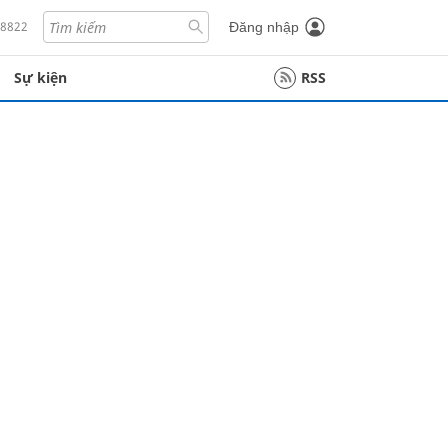
18822
Đăng nhập
Sự kiện
RSS