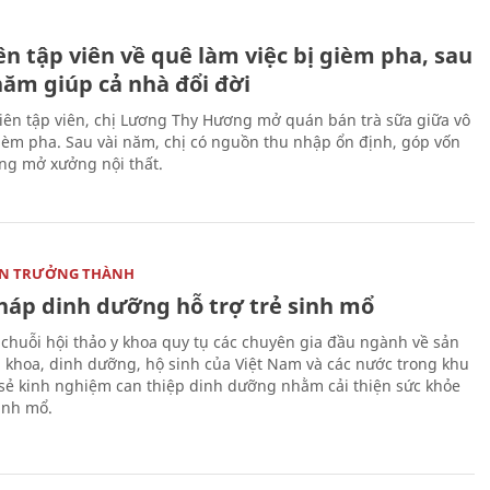
H
n tập viên về quê làm việc bị gièm pha, sau
năm giúp cả nhà đổi đời
biên tập viên, chị Lương Thy Hương mở quán bán trà sữa giữa vô
gièm pha. Sau vài năm, chị có nguồn thu nhập ổn định, góp vốn
ng mở xưởng nội thất.
ON TRƯỞNG THÀNH
pháp dinh dưỡng hỗ trợ trẻ sinh mổ
 chuỗi hội thảo y khoa quy tụ các chuyên gia đầu ngành về sản
i khoa, dinh dưỡng, hộ sinh của Việt Nam và các nước trong khu
 sẻ kinh nghiệm can thiệp dinh dưỡng nhằm cải thiện sức khỏe
sinh mổ.