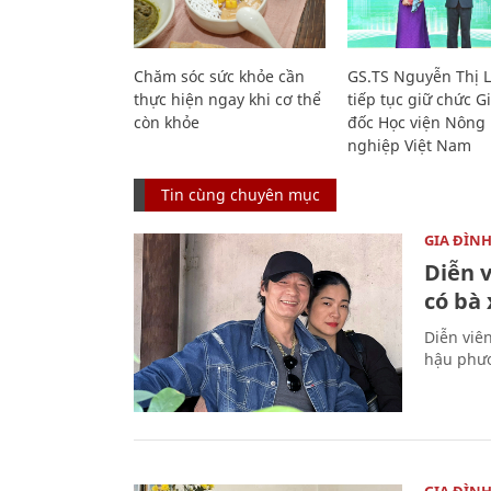
Chăm sóc sức khỏe cần
GS.TS Nguyễn Thị 
thực hiện ngay khi cơ thể
tiếp tục giữ chức 
còn khỏe
đốc Học viện Nông
nghiệp Việt Nam
Tin cùng chuyên mục
GIA ĐÌN
Diễn 
có bà
Diễn viê
hậu phươ
GIA ĐÌN