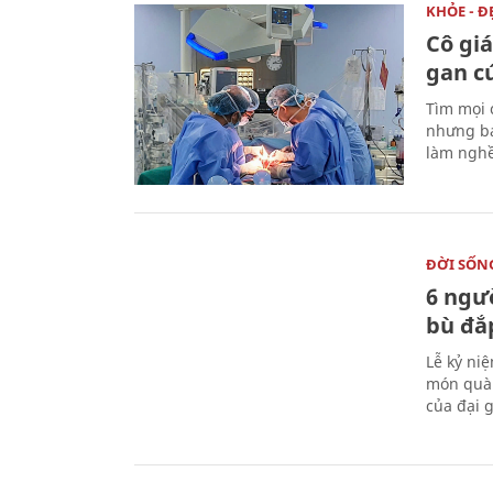
KHỎE - Đ
Cô gi
gan c
Tìm mọi 
nhưng bá
làm nghề
ĐỜI SỐN
6 ngư
bù đắ
Lễ kỷ ni
món quà 
của đại g