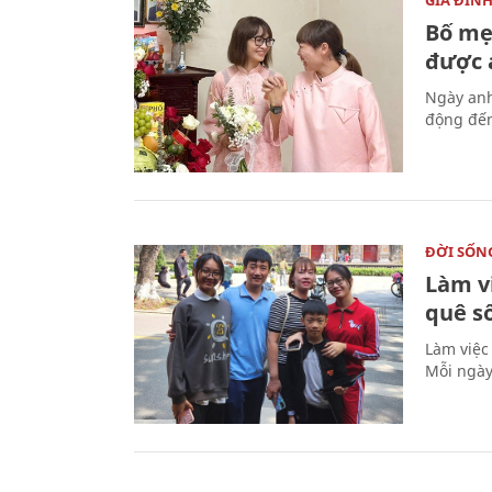
Bố mẹ
được a
Ngày anh
động đến
ĐỜI SỐN
Làm v
quê s
Làm việc
Mỗi ngày