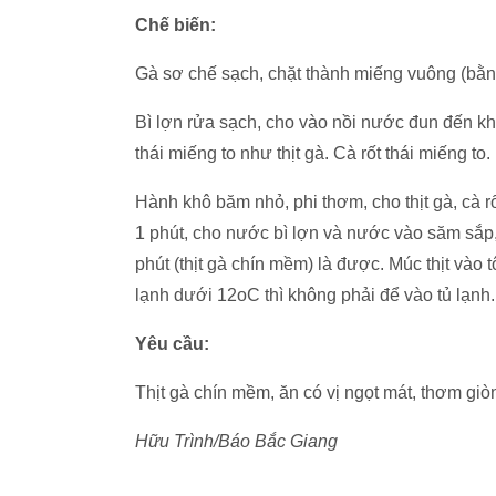
Chế biến:
Gà sơ chế sạch, chặt thành miếng vuông (bằn
Bì lợn rửa sạch, cho vào nồi nước đun đến k
thái miếng to như thịt gà. Cà rốt thái miếng to.
Hành khô băm nhỏ, phi thơm, cho thịt gà, cà r
1 phút, cho nước bì lợn và nước vào săm sắp,
phút (thịt gà chín mềm) là được. Múc thịt vào 
lạnh dưới 12oC thì không phải để vào tủ lạnh.
Yêu cầu:
Thịt gà chín mềm, ăn có vị ngọt mát, thơm giòn 
Hữu Trình/Báo Bắc Giang