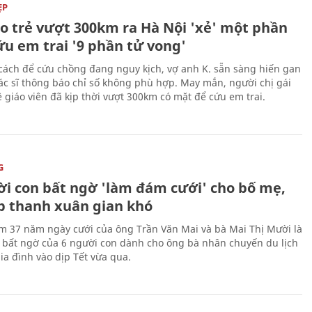
ẸP
áo trẻ vượt 300km ra Hà Nội 'xẻ' một phần
ứu em trai '9 phần tử vong'
cách để cứu chồng đang nguy kịch, vợ anh K. sẵn sàng hiến gan
c sĩ thông báo chỉ số không phù hợp. May mắn, người chị gái
 giáo viên đã kịp thời vượt 300km có mặt để cứu em trai.
G
ời con bất ngờ 'làm đám cưới' cho bố mẹ,
p thanh xuân gian khó
ệm 37 năm ngày cưới của ông Trần Văn Mai và bà Mai Thị Mười là
bất ngờ của 6 người con dành cho ông bà nhân chuyến du lịch
ia đình vào dịp Tết vừa qua.