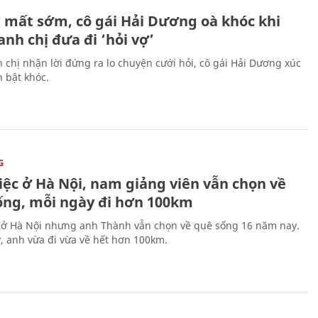
 mất sớm, cô gái Hải Dương oà khóc khi
nh chị đưa đi ‘hỏi vợ’
 chị nhận lời đứng ra lo chuyện cưới hỏi, cô gái Hải Dương xúc
 bật khóc.
G
iệc ở Hà Nội, nam giảng viên vẫn chọn về
ống, mỗi ngày đi hơn 100km
 ở Hà Nội nhưng anh Thành vẫn chọn về quê sống 16 năm nay.
, anh vừa đi vừa về hết hơn 100km.