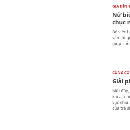
GIA ĐÌN
Nữ biê
chục 
Bỏ việc 
vàn lời 
giúp chồ
CÙNG C
Giải 
Mới đây,
khoa, nh
vực chia
của trẻ 