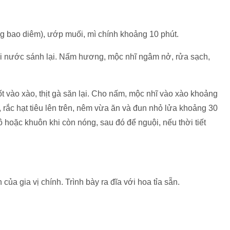
g bao diêm), ướp muối, mì chính khoảng 10 phút.
hi nước sánh lại. Nấm hương, mộc nhĩ ngâm nở, rửa sạch,
ốt vào xào, thịt gà săn lại. Cho nấm, mộc nhĩ vào xào khoảng
 rắc hạt tiêu lên trên, nêm vừa ăn và đun nhỏ lửa khoảng 30
tô hoặc khuôn khi còn nóng, sau đó để nguội, nếu thời tiết
của gia vị chính. Trình bày ra đĩa với hoa tỉa sẵn.