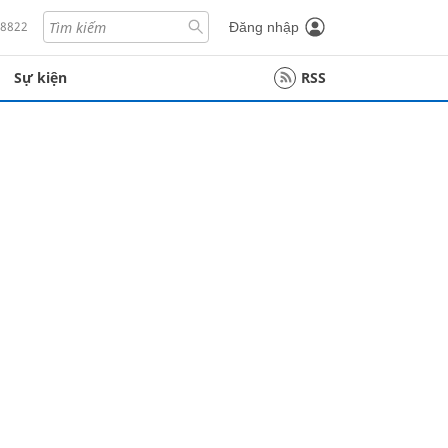
18822
Đăng nhập
Sự kiện
RSS