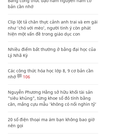
Bảng công thức đạo hàm nguyên hàm cơ
bản cần nhớ
Clip lột tả chân thực cảnh anh trai và em gái
như 'chó với mèo', người tinh ý còn phát
hiện một vấn đề trong giáo dục con
Nhiều điểm bất thường ở bằng đại học của
Lý Nhã Kỳ
Các công thức hóa học lớp 8, 9 cơ bản cần
nhớ
106
Nguyễn Phương Hằng sở hữu khối tài sản
"siêu khủng", từng khoe sổ đỏ tính bằng
cân, mắng cựu mẫu 'không có nổi nghìn tỷ'
20 số điện thoại ma ám bạn không bao giờ
nên gọi