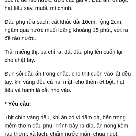
10cm, để ráo nước, ướp các gia vị: Dầu ăn, ớt bột,
hạt tiêu xay, muối, mì chính.
Đậu phụ rửa sạch, cắt khúc dài 10cm, rộng 2cm,
ngâm qua nước muối loãng khoảng 15 phút, vớt ra
để ráo nước.
Trải miếng thịt ba chỉ ra, đặt đậu phụ lên cuốn lại
cho chặt tay.
Đun sôi dầu ăn trong chảo, cho thịt cuộn vào lật đều
tay, khi vàng đều cả hai mặt, cho thêm ớt bột, hạt
tiêu và hành lá xắt nhỏ vào.
* Yêu cầu:
Thịt chín vàng đều, khi ăn có vị đậm đà, bên trong
mềm thơm đậu phụ. Trình bày ra đĩa, ăn nóng kèm
rau thơm, xà lách, chấm nước mắm chua ngọt.