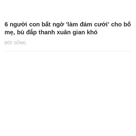
6 người con bất ngờ 'làm đám cưới' cho bố
mẹ, bù đắp thanh xuân gian khó
ĐỜI SỐNG