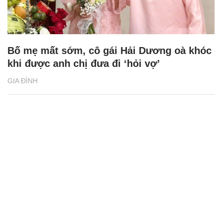
Bố mẹ mất sớm, cô gái Hải Dương oà khóc
khi được anh chị đưa đi ‘hỏi vợ’
GIA ĐÌNH