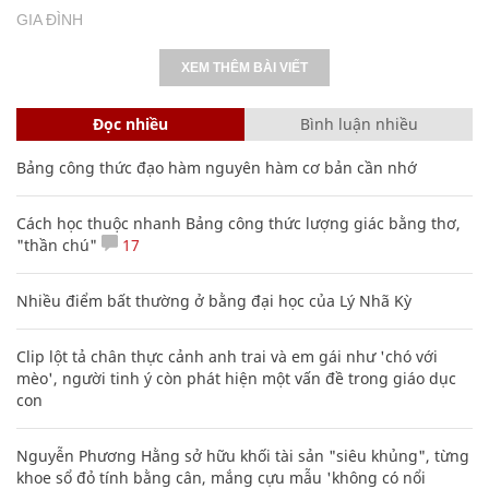
GIA ĐÌNH
XEM THÊM BÀI VIẾT
Đọc nhiều
Bình luận nhiều
Bảng công thức đạo hàm nguyên hàm cơ bản cần nhớ
Cách học thuộc nhanh Bảng công thức lượng giác bằng thơ,
"thần chú"
17
Nhiều điểm bất thường ở bằng đại học của Lý Nhã Kỳ
Clip lột tả chân thực cảnh anh trai và em gái như 'chó với
mèo', người tinh ý còn phát hiện một vấn đề trong giáo dục
con
Nguyễn Phương Hằng sở hữu khối tài sản "siêu khủng", từng
khoe sổ đỏ tính bằng cân, mắng cựu mẫu 'không có nổi