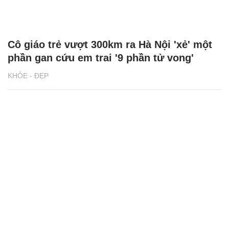
Cô giáo trẻ vượt 300km ra Hà Nội 'xẻ' một
phần gan cứu em trai '9 phần tử vong'
KHỎE - ĐẸP