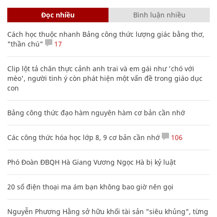
Đọc nhiều
Bình luận nhiều
Cách học thuộc nhanh Bảng công thức lượng giác bằng thơ,
"thần chú"
17
Clip lột tả chân thực cảnh anh trai và em gái như 'chó với
mèo', người tinh ý còn phát hiện một vấn đề trong giáo dục
con
Bảng công thức đạo hàm nguyên hàm cơ bản cần nhớ
Các công thức hóa học lớp 8, 9 cơ bản cần nhớ
106
Phó Đoàn ĐBQH Hà Giang Vương Ngọc Hà bị kỷ luật
20 số điện thoại ma ám bạn không bao giờ nên gọi
Nguyễn Phương Hằng sở hữu khối tài sản "siêu khủng", từng