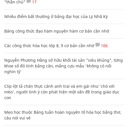
"thần chú"
17
Nhiều điểm bất thường ở bằng đại học của Lý Nhã Kỳ
Bảng công thức đạo hàm nguyên hàm cơ bản cần nhớ
Các công thức hóa học lớp 8, 9 cơ bản cần nhớ
106
Nguyễn Phương Hằng sở hữu khối tài sản "siêu khủng", từng
khoe sổ đỏ tính bằng cân, mắng cựu mẫu 'không có nổi
nghìn tỷ'
Clip lột tả chân thực cảnh anh trai và em gái như 'chó với
mèo', người tinh ý còn phát hiện một vấn đề trong giáo dục
con
Mẹo học thuộc Bảng tuần hoàn nguyên tố hóa học bằng thơ,
câu nói vui vẻ