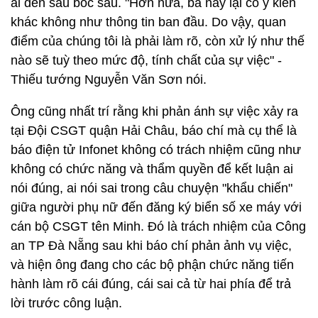
ai đến sau bốc sau. "Hơn nữa, bà này lại có ý kiến
khác không như thông tin ban đầu. Do vậy, quan
điểm của chúng tôi là phải làm rõ, còn xử lý như thế
nào sẽ tuỳ theo mức độ, tính chất của sự việc" -
Thiếu tướng Nguyễn Văn Sơn nói.
Ông cũng nhất trí rằng khi phản ánh sự việc xảy ra
tại Đội CSGT quận Hải Châu, báo chí mà cụ thể là
báo điện tử Infonet không có trách nhiệm cũng như
không có chức năng và thẩm quyền để kết luận ai
nói đúng, ai nói sai trong câu chuyện "khẩu chiến"
giữa người phụ nữ đến đăng ký biển số xe máy với
cán bộ CSGT tên Minh. Đó là trách nhiệm của Công
an TP Đà Nẵng sau khi báo chí phản ảnh vụ việc,
và hiện ông đang cho các bộ phận chức năng tiến
hành làm rõ cái đúng, cái sai cả từ hai phía để trả
lời trước công luận.