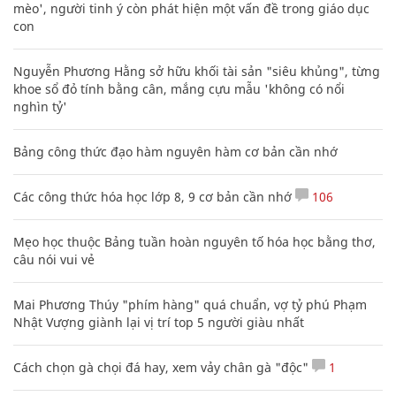
mèo', người tinh ý còn phát hiện một vấn đề trong giáo dục
con
Nguyễn Phương Hằng sở hữu khối tài sản "siêu khủng", từng
khoe sổ đỏ tính bằng cân, mắng cựu mẫu 'không có nổi
nghìn tỷ'
Bảng công thức đạo hàm nguyên hàm cơ bản cần nhớ
Các công thức hóa học lớp 8, 9 cơ bản cần nhớ
106
Mẹo học thuộc Bảng tuần hoàn nguyên tố hóa học bằng thơ,
câu nói vui vẻ
Mai Phương Thúy "phím hàng" quá chuẩn, vợ tỷ phú Phạm
Nhật Vượng giành lại vị trí top 5 người giàu nhất
Cách chọn gà chọi đá hay, xem vảy chân gà "độc"
1