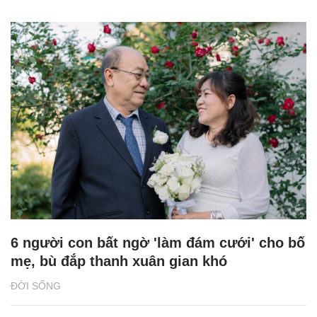
6 người con bất ngờ 'làm đám cưới' cho bố
mẹ, bù đắp thanh xuân gian khó
ĐỜI SỐNG