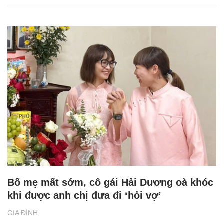
Bố mẹ mất sớm, cô gái Hải Dương oà khóc
khi được anh chị đưa đi ‘hỏi vợ’
GIA ĐÌNH