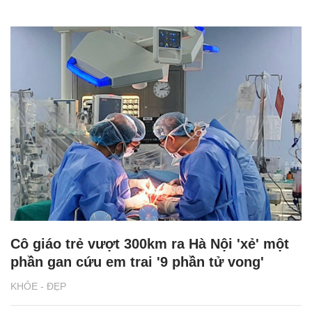
Cô giáo trẻ vượt 300km ra Hà Nội 'xẻ' một
phần gan cứu em trai '9 phần tử vong'
KHỎE - ĐẸP