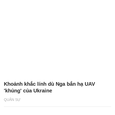
Khoảnh khắc lính dù Nga bắn hạ UAV
'khủng' của Ukraine
QUÂN SỰ