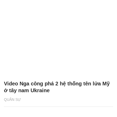
Video Nga công phá 2 hệ thống tên lửa Mỹ
ở tây nam Ukraine
QUÂN SỰ