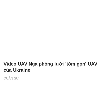
Video UAV Nga phóng lưới 'tóm gọn' UAV
của Ukraine
QUÂN SỰ