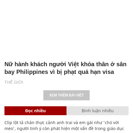
Nữ hành khách người Việt khỏa thân ở sân
bay Philippines vì bị phạt quá hạn visa
THẾ GIỚI
XEM THÊM BÀI VIẾT
Đọc nhiều
Bình luận nhiều
Clip lột tả chân thực cảnh anh trai và em gái như 'chó với
mèo', người tinh ý còn phát hiện một vấn đề trong giáo dục