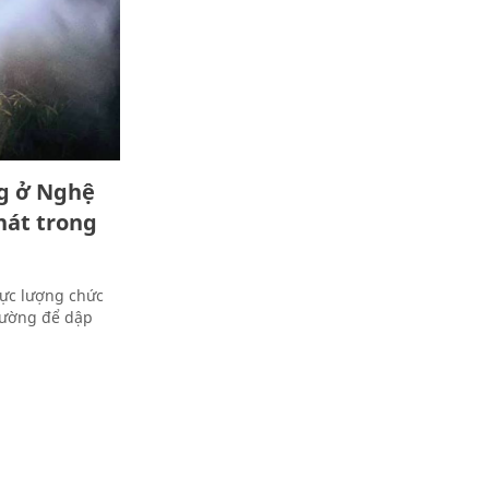
ng ở Nghệ
hát trong
lực lượng chức
rường để dập