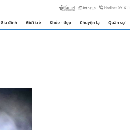
Hotline: 09161
Gia đình
Giới trẻ
Khỏe - đẹp
Chuyện lạ
Quân sự