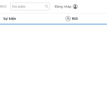
18822
Đăng nhập
Sự kiện
RSS