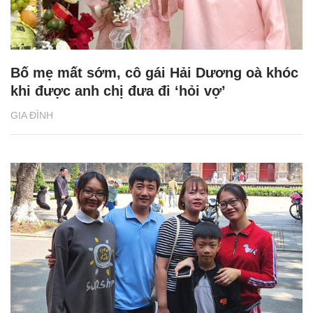
Bố mẹ mất sớm, cô gái Hải Dương oà khóc
khi được anh chị đưa đi ‘hỏi vợ’
GIA ĐÌNH