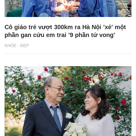
Cô giáo trẻ vượt 300km ra Hà Nội 'xẻ' một
phần gan cứu em trai '9 phần tử vong'
KHỎE - ĐẸP