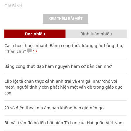
GIA ĐÌNH
XEM THÊM BÀI VIẾT
Đọc nhiều
Bình luận nhiều
Cách học thuộc nhanh Bảng công thức lượng giác bằng thơ,
"thần chú"
17
Bảng công thức đạo hàm nguyên hàm cơ bản cần nhớ
Clip lột tả chân thực cảnh anh trai và em gái như 'chó với
mèo', người tinh ý còn phát hiện một vấn đề trong giáo dục
con
20 số điện thoại ma ám bạn không bao giờ nên gọi
Bí mật trận đổ bộ lên bãi biển Tà Lơn của Hải quân Việt Nam