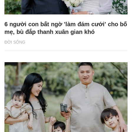
6 người con bất ngờ 'làm đám cưới' cho bố
mẹ, bù đắp thanh xuân gian khó
ĐỜI SỐNG