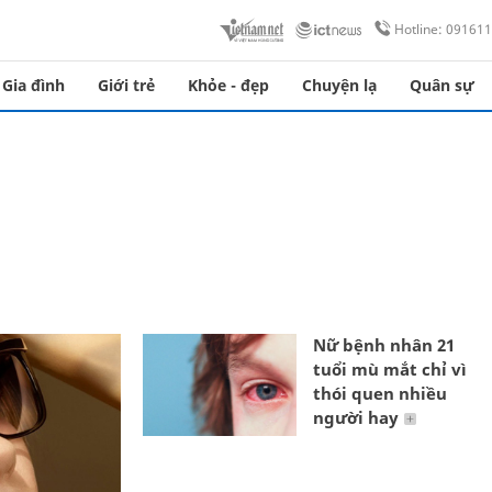
Hotline: 09161
Gia đình
Giới trẻ
Khỏe - đẹp
Chuyện lạ
Quân sự
Nữ bệnh nhân 21
tuổi mù mắt chỉ vì
thói quen nhiều
người hay