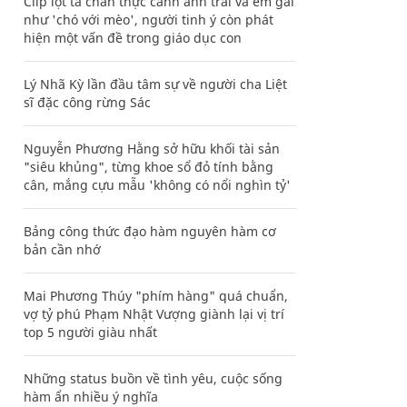
Clip lột tả chân thực cảnh anh trai và em gái
như 'chó với mèo', người tinh ý còn phát
hiện một vấn đề trong giáo dục con
Lý Nhã Kỳ lần đầu tâm sự về người cha Liệt
sĩ đặc công rừng Sác
Nguyễn Phương Hằng sở hữu khối tài sản
"siêu khủng", từng khoe sổ đỏ tính bằng
cân, mắng cựu mẫu 'không có nổi nghìn tỷ'
Bảng công thức đạo hàm nguyên hàm cơ
bản cần nhớ
Mai Phương Thúy "phím hàng" quá chuẩn,
vợ tỷ phú Phạm Nhật Vượng giành lại vị trí
top 5 người giàu nhất
Những status buồn về tình yêu, cuộc sống
hàm ẩn nhiều ý nghĩa