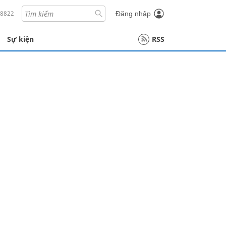
18822
Đăng nhập
Sự kiện
RSS