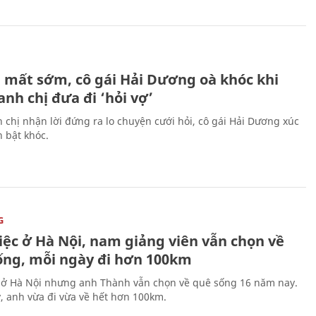
H
 mất sớm, cô gái Hải Dương oà khóc khi
nh chị đưa đi ‘hỏi vợ’
 chị nhận lời đứng ra lo chuyện cưới hỏi, cô gái Hải Dương xúc
 bật khóc.
G
iệc ở Hà Nội, nam giảng viên vẫn chọn về
ống, mỗi ngày đi hơn 100km
 ở Hà Nội nhưng anh Thành vẫn chọn về quê sống 16 năm nay.
, anh vừa đi vừa về hết hơn 100km.