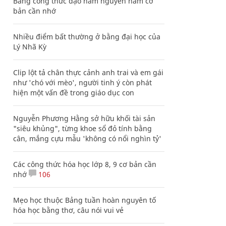
Bảng công thức đạo hàm nguyên hàm cơ
bản cần nhớ
Nhiều điểm bất thường ở bằng đại học của
Lý Nhã Kỳ
Clip lột tả chân thực cảnh anh trai và em gái
như 'chó với mèo', người tinh ý còn phát
hiện một vấn đề trong giáo dục con
Nguyễn Phương Hằng sở hữu khối tài sản
"siêu khủng", từng khoe sổ đỏ tính bằng
cân, mắng cựu mẫu 'không có nổi nghìn tỷ'
Các công thức hóa học lớp 8, 9 cơ bản cần
nhớ
106
Mẹo học thuộc Bảng tuần hoàn nguyên tố
hóa học bằng thơ, câu nói vui vẻ