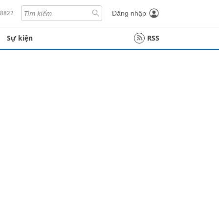
18822
Đăng nhập
Sự kiện
RSS