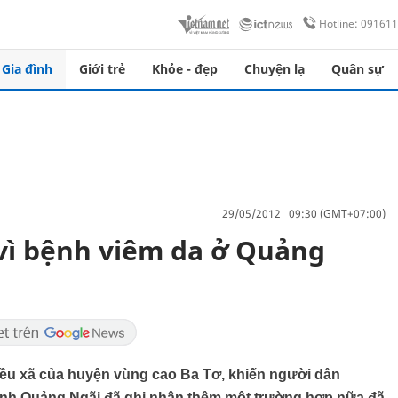
Hotline: 09161
Gia đình
Giới trẻ
Khỏe - đẹp
Chuyện lạ
Quân sự
29/05/2012 09:30 (GMT+07:00)
vì bệnh viêm da ở Quảng
hiều xã của huyện vùng cao Ba Tơ, khiến người dân
tỉnh Quảng Ngãi đã ghi nhận thêm một trường hợp nữa đã