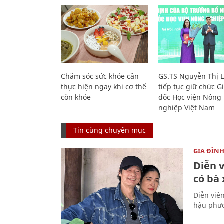
Chăm sóc sức khỏe cần
GS.TS Nguyễn Thị 
thực hiện ngay khi cơ thể
tiếp tục giữ chức 
còn khỏe
đốc Học viện Nông
nghiệp Việt Nam
Tin cùng chuyên mục
GIA ĐÌN
Diễn 
có bà
Diễn viê
hậu phươ