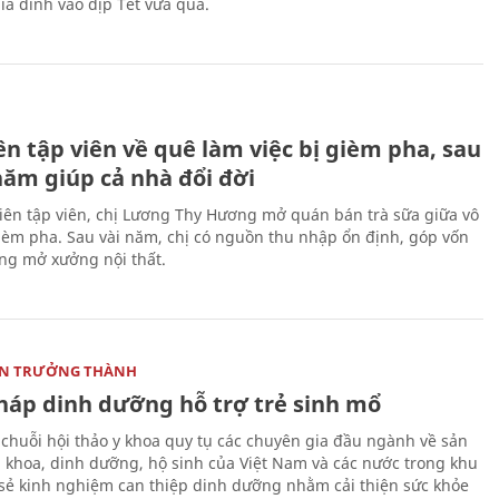
ia đình vào dịp Tết vừa qua.
H
n tập viên về quê làm việc bị gièm pha, sau
năm giúp cả nhà đổi đời
biên tập viên, chị Lương Thy Hương mở quán bán trà sữa giữa vô
gièm pha. Sau vài năm, chị có nguồn thu nhập ổn định, góp vốn
ng mở xưởng nội thất.
ON TRƯỞNG THÀNH
pháp dinh dưỡng hỗ trợ trẻ sinh mổ
 chuỗi hội thảo y khoa quy tụ các chuyên gia đầu ngành về sản
i khoa, dinh dưỡng, hộ sinh của Việt Nam và các nước trong khu
 sẻ kinh nghiệm can thiệp dinh dưỡng nhằm cải thiện sức khỏe