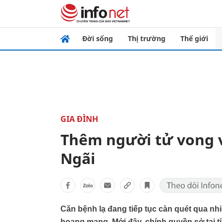
Đời sống
Thị trường
Thế giới
GIA ĐÌNH
Thêm người tử vong 
Ngãi
Căn bệnh lạ đang tiếp tục càn quét qua n
hoang mang. Mới đây, chính quyền sở tại 