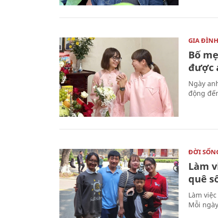
GIA ĐÌN
Bố mẹ
được a
Ngày anh
động đến
ĐỜI SỐN
Làm v
quê s
Làm việc
Mỗi ngày