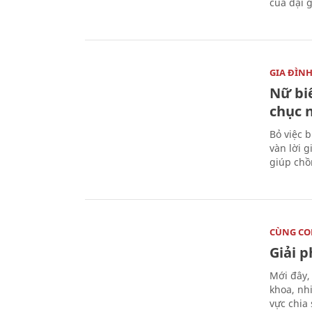
của đại g
GIA ĐÌN
Nữ biê
chục 
Bỏ việc 
vàn lời 
giúp chồ
CÙNG C
Giải 
Mới đây,
khoa, nh
vực chia