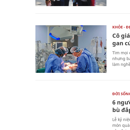
KHỎE - Đ
Cô gi
gan c
Tìm mọi 
nhưng bá
làm nghề
ĐỜI SỐN
6 ngư
bù đắ
Lễ kỷ ni
món quà 