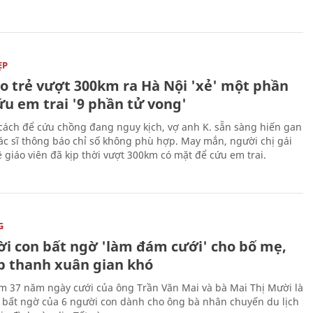
ẸP
áo trẻ vượt 300km ra Hà Nội 'xẻ' một phần
ứu em trai '9 phần tử vong'
cách để cứu chồng đang nguy kịch, vợ anh K. sẵn sàng hiến gan
c sĩ thông báo chỉ số không phù hợp. May mắn, người chị gái
 giáo viên đã kịp thời vượt 300km có mặt để cứu em trai.
G
ời con bất ngờ 'làm đám cưới' cho bố mẹ,
p thanh xuân gian khó
ệm 37 năm ngày cưới của ông Trần Văn Mai và bà Mai Thị Mười là
bất ngờ của 6 người con dành cho ông bà nhân chuyến du lịch