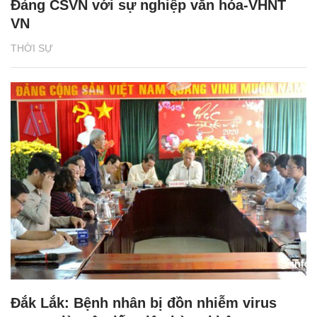
Đảng CSVN với sự nghiệp văn hóa-VHNT
VN
THỜI SỰ
Đắk Lắk: Bệnh nhân bị đồn nhiễm virus