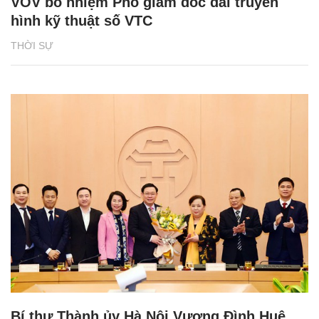
VOV bổ nhiệm Phó giám đốc đài truyền
hình kỹ thuật số VTC
THỜI SỰ
Bí thư Thành ủy Hà Nội Vương Đình Huệ