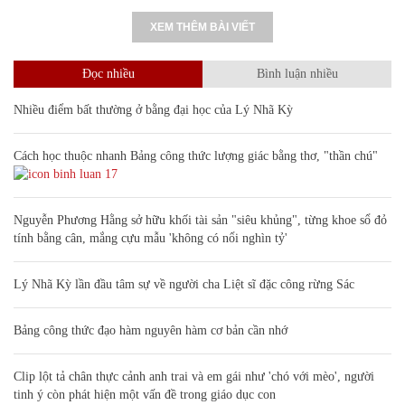
XEM THÊM BÀI VIẾT
Đọc nhiều
Bình luận nhiều
Nhiều điểm bất thường ở bằng đại học của Lý Nhã Kỳ
Cách học thuộc nhanh Bảng công thức lượng giác bằng thơ, "thần chú"
17
Nguyễn Phương Hằng sở hữu khối tài sản "siêu khủng", từng khoe sổ đỏ
tính bằng cân, mắng cựu mẫu 'không có nổi nghìn tỷ'
Lý Nhã Kỳ lần đầu tâm sự về người cha Liệt sĩ đặc công rừng Sác
Bảng công thức đạo hàm nguyên hàm cơ bản cần nhớ
Clip lột tả chân thực cảnh anh trai và em gái như 'chó với mèo', người
tinh ý còn phát hiện một vấn đề trong giáo dục con