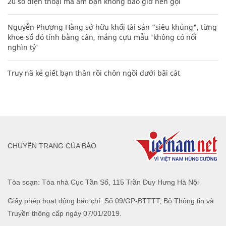
20 số điện thoại ma ám bạn không bao giờ nên gọi
Nguyễn Phương Hằng sở hữu khối tài sản "siêu khủng", từng
khoe sổ đỏ tính bằng cân, mắng cựu mẫu 'không có nổi
nghìn tỷ'
Truy nã kẻ giết bạn thân rồi chôn ngồi dưới bãi cát
CHUYÊN TRANG CỦA BÁO
Tòa soạn: Tòa nhà Cục Tần Số, 115 Trần Duy Hưng Hà Nội
Giấy phép hoạt động báo chí: Số 09/GP-BTTTT, Bộ Thông tin và
Truyền thông cấp ngày 07/01/2019.